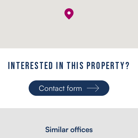
I
n
t
e
r
e
s
t
e
d
i
n
t
h
i
s
p
r
o
p
e
r
t
y
?
Contact form
Similar offices