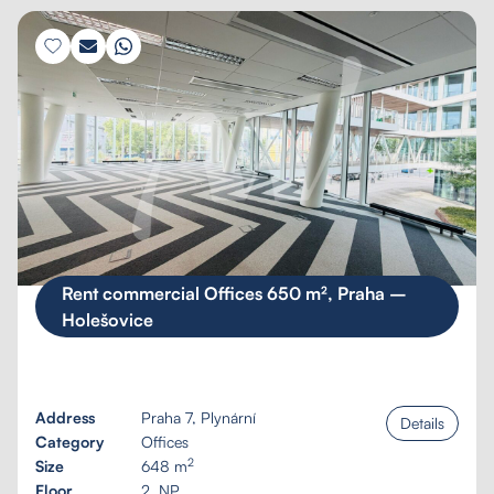
Rent commercial Offices 650 m², Praha –
Holešovice
Tailored inquiry
Address
Praha 7, Plynární
Details
Category
Offices
2
Size
648 m
My favourites
Floor
2. NP