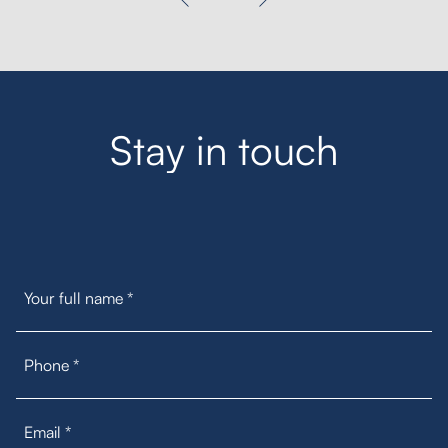
S
t
a
y
i
n
t
o
u
c
h