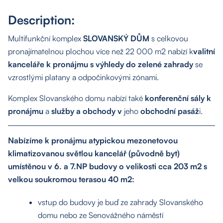
Description:
Multifunkční komplex
SLOVANSKÝ DŮM
s celkovou
pronajímatelnou plochou více než 22 000 m2 nabízí k
valitní
kanceláře k pronájmu s výhledy do zelené zahrady
se
vzrostlými platany a odpočinkovými zónami.
Komplex Slovanského domu nabízí také
konferenční sály k
pronájmu
a
služby a obchody v
jeho
obchodní pasáž
i.
Nabízíme k pronájmu atypickou mezonetovou
klimatizovanou světlou kancelář (původně byt)
umístěnou v 6. a 7.NP budovy o velikosti cca 203 m2 s
velkou soukromou terasou 40 m2:
vstup do budovy je buď ze zahrady Slovanského
domu nebo ze Senovážného náměstí