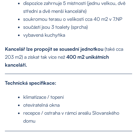
dispozice zahrnuje 5 místností (jednu velkou, dvě
střední a dvě menší kanceláře)
soukromou terasu o velikosti cca 40 m2 v 7.NP
součástí jsou 3 toalety (sprcha)
vybavená kuchyňka
Kancelář lze propojit se sousední jednotkou
(také cca
203 m2) a získat tak více než
400 m2 unikátních
kanceláří.
Technická specifikace:
klimatizace / topení
otevíratelná okna
recepce / ostraha v rámci areálu Slovanského
domu
About us