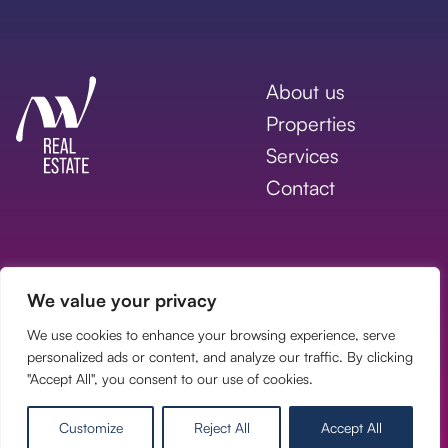
About us
Properties
Services
Contact
Copyright © 2026
All rights reserved.
We value your privacy
Tailored inquiry
We use cookies to enhance your browsing experience, serve
GDPR
personalized ads or content, and analyze our traffic. By clicking
"Accept All", you consent to our use of cookies.
Customize
Reject All
Accept All