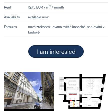
2
Rent
12,15 EUR / m
/ month
Availability
available now
Features
nově zrekonstruovaná světlá kancelář, parkování v
budově
I am interested