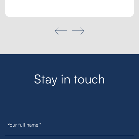
Tailored inquiry
My favourites
Search
S
t
a
y
i
n
t
o
u
c
h