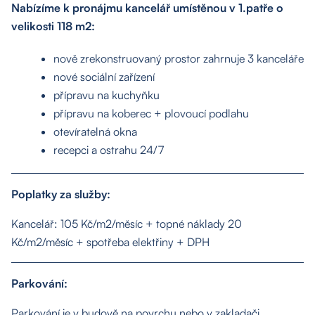
Nabízíme k pronájmu kancelář umístěnou v 1.patře o
velikosti 118 m2:
nově zrekonstruovaný prostor zahrnuje 3 kanceláře
nové sociální zařízení
přípravu na kuchyňku
přípravu na koberec + plovoucí podlahu
otevíratelná okna
recepci a ostrahu 24/7
Poplatky za služby:
Kancelář: 105 Kč/m2/měsíc + topné náklady 20
Kč/m2/měsíc + spotřeba elektřiny + DPH
Parkování:
About us
Parkování je v budově na povrchu nebo v zakladači.