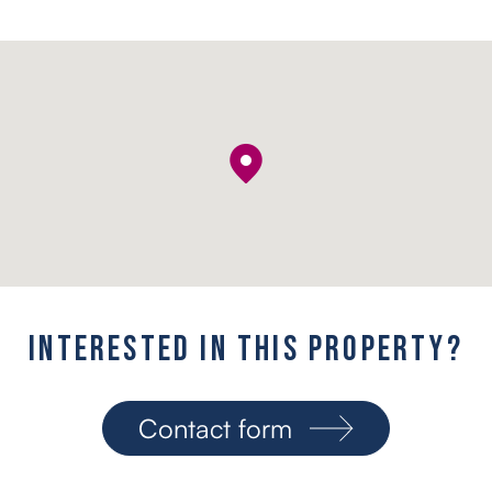
I
n
t
e
r
e
s
t
e
d
i
n
t
h
i
s
p
r
o
p
e
r
t
y
?
Contact form