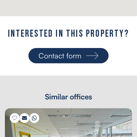
I
n
t
e
r
e
s
t
e
d
i
n
t
h
i
s
p
r
o
p
e
r
t
y
?
Contact form
Similar offices