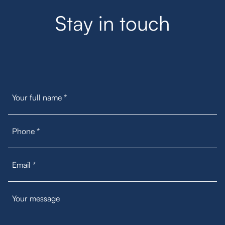
S
t
a
y
i
n
t
o
u
c
h