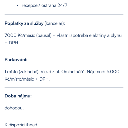
recepce / ostraha 24/7
Poplatky za služby
(kancelář):
7.000 Kč/měsíc (paušál) + vlastní spotřeba elektřiny a plynu
+ DPH.
About us
Parkování:
Properties
1 místo (zakladač). Vjezd z ul. Omladinářů. Nájemné: 5.000
Kč/místo/měsíc + DPH.
Services
Doba nájmu:
Contact
dohodou.
K dispozici ihned.