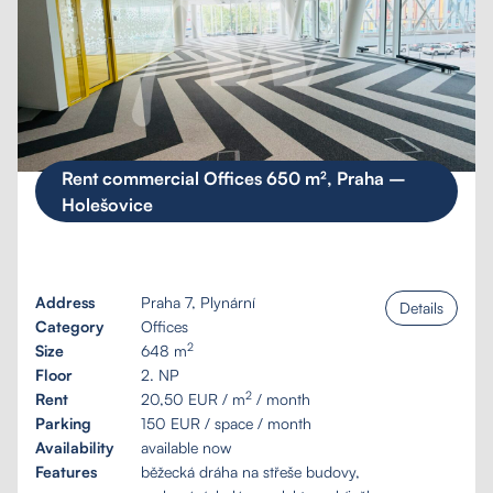
Rent commercial Offices 650 m², Praha –
Holešovice
Address
Praha 7, Plynární
Details
Category
Offices
2
Size
648 m
Floor
2. NP
2
Rent
20,50 EUR / m
/ month
Parking
150 EUR / space / month
Availability
available now
Features
běžecká dráha na střeše budovy,