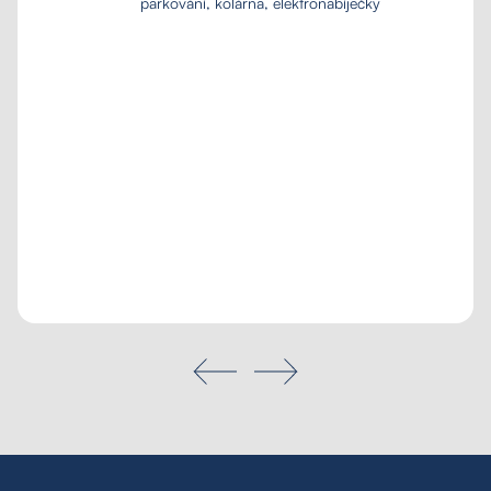
parkování, kolárna, elektronabíječky
Tailored inquiry
My favourites
Search