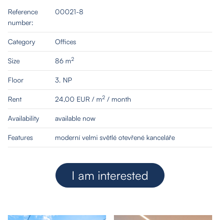
Reference
00021-8
number:
Category
Offices
2
Size
86 m
Floor
3. NP
2
Rent
24,00 EUR / m
/ month
Availability
available now
Features
moderní velmi světlé otevřené kanceláře
I am interested