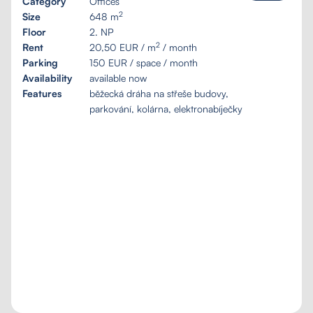
Category
Offices
2
Size
648 m
Floor
2. NP
2
Rent
20,50 EUR / m
/ month
Parking
150 EUR / space / month
Availability
available now
Features
běžecká dráha na střeše budovy,
parkování, kolárna, elektronabíječky
Tailored inquiry
My favourites
Search