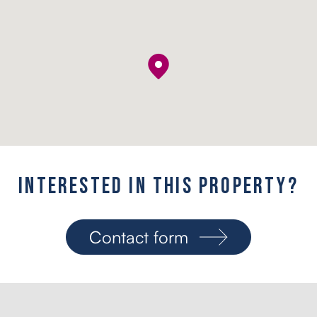
I
n
t
e
r
e
s
t
e
d
i
n
t
h
i
s
p
r
o
p
e
r
t
y
?
Contact form