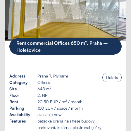
Rent commercial Offices 650 m², Praha –
Holešovice
Address
Praha 7, Plynární
Details
Category
Offices
2
Size
648 m
Floor
2. NP
2
Rent
20,50 EUR / m
/ month
Parking
150 EUR / space / month
Availability
available now
Tailored inquiry
Features
běžecká dráha na střeše budovy,
parkování, kolárna, elektronabíječky