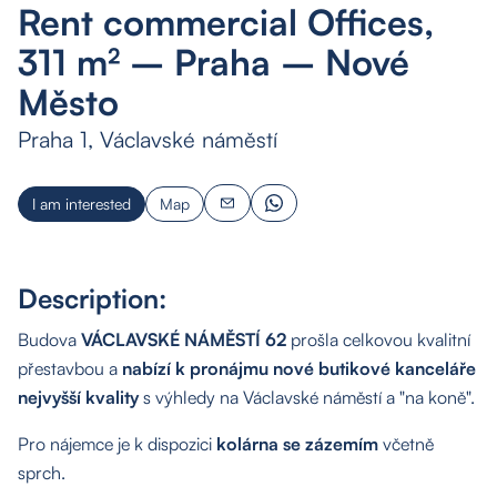
Rent commercial Offices,
311 m² – Praha – Nové
Město
Praha 1, Václavské náměstí
I am interested
Map
Description:
Budova
VÁCLAVSKÉ NÁMĚSTÍ 62
prošla celkovou kvalitní
přestavbou a
nabízí k pronájmu nové butikové kanceláře
nejvyšší kvality
s výhledy na Václavské náměstí a "na koně".
Pro nájemce je k dispozici
kolárna se zázemím
včetně
sprch.