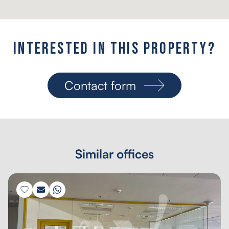
I
n
t
e
r
e
s
t
e
d
i
n
t
h
i
s
p
r
o
p
e
r
t
y
?
Contact form
Similar offices