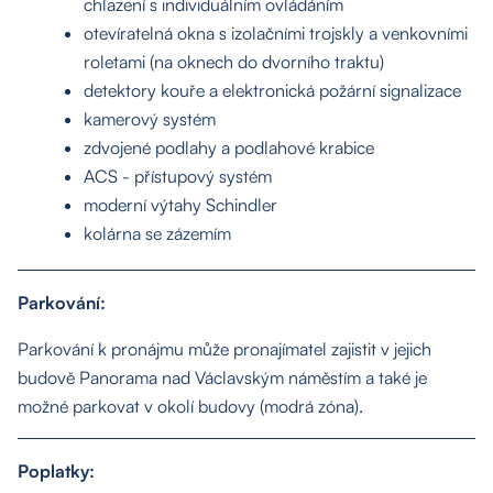
chlazení s individuálním ovládáním
otevíratelná okna s izolačními trojskly a venkovními
roletami (na oknech do dvorního traktu)
detektory kouře a elektronická požární signalizace
kamerový systém
zdvojené podlahy a podlahové krabice
ACS - přístupový systém
moderní výtahy Schindler
kolárna se zázemím
About us
Parkování:
Parkování k pronájmu může pronajímatel zajistit v jejich
Properties
budově Panorama nad Václavským náměstím a také je
možné parkovat v okolí budovy (modrá zóna).
Services
Poplatky: