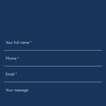
S
t
a
y
i
n
t
o
u
c
h