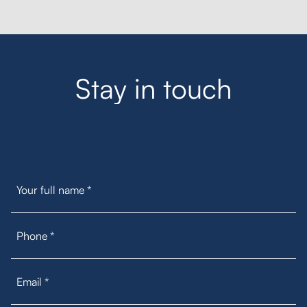
S
t
a
y
i
n
t
o
u
c
h