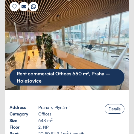
Rent commercial Offices 650 m², Praha –
Holešovice
Address
Praha 7, Plynární
Details
Category
Offices
2
Size
648 m
Floor
2. NP
2
Rent
20,50 EUR / m
/ month