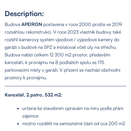
Description:
Budova
APEIRON
postavena v roce 2000 prošla ve 2019
rozsáhlou rekonstrukcí. V roce 2023 vlastník budovy také
rozšířil kamerový systém vjezdové / výjezdové kamery do
garáží v budově na SPZ a instaloval včelí úly na střechu.
Budova nabízí celkem 12 300 m2 prostor, především
kanceláří, k pronájmu na 8 podlažích spolu se 175
parkovacími místy v garáži. V přízemí se nachází obchodní
prostory k pronájmu.
Kancelář, 2.patro, 532 m2:
určena ke stavebním úpravám na míru podle přání
zájemce
možno rozdělit na samostatné části od cca 200 m2