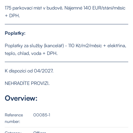
175 parkovací míst v budově. Nájemné 140 EUR/stání/měsíc
+ DPH.
About us
Poplatky:
Properties
Poplatky za služby (kancelář) - 110 Kč/m2/měsíc + elektřina,
teplo, chlad, voda + DPH.
Services
K dispozici od 04/2027.
Contact
NEHRADÍTE PROVIZI.
Overview:
Reference
00085-1
number:
Category
Offices