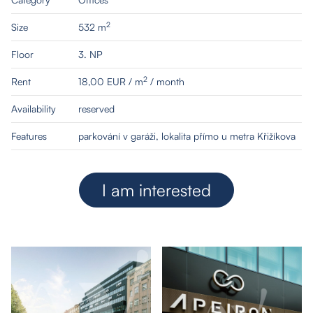
2
Size
532 m
Floor
3. NP
2
Rent
18,00 EUR / m
/ month
Availability
reserved
Features
parkování v garáži, lokalita přímo u metra Křižíkova
I am interested