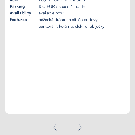
Parking
150 EUR / space / month
Availability
available now
Features
běžecká dráha na střeše budovy,
parkování, kolárna, elektronabíječky
Tailored inquiry
My favourites
Search