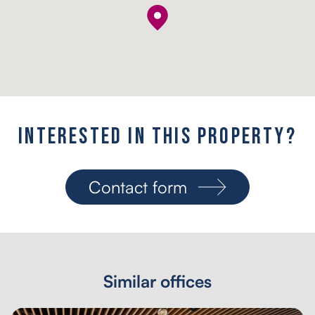
I
n
t
e
r
e
s
t
e
d
i
n
t
h
i
s
p
r
o
p
e
r
t
y
?
Contact form
Similar offices