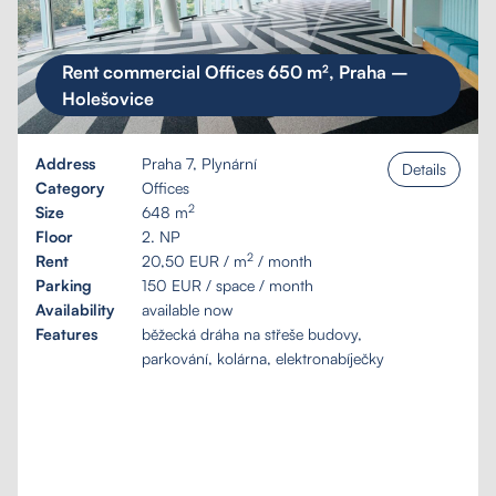
Rent commercial Offices 650 m², Praha –
Holešovice
Address
Praha 7, Plynární
Details
Category
Offices
2
Size
648 m
Floor
2. NP
2
Rent
20,50 EUR / m
/ month
Parking
150 EUR / space / month
Availability
available now
Features
běžecká dráha na střeše budovy,
parkování, kolárna, elektronabíječky