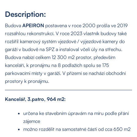
Description:
Budova
APEIRON
postavena v roce 2000 prošla ve 2019
rozsáhlou rekonstrukcí. V roce 2023 vlastník budovy také
rozšířil kamerový systém vjezdové / výjezdové kamery do
garáží v budově na SPZ a instaloval včelí úly na střechu.
Budova nabízí celkem 12 300 m2 prostor, především
kanceláří, k pronájmu na 8 podlažích spolu se 175
parkovacími místy v garáži. V přízemí se nachází obchodní
prostory k pronájmu.
Kancelář, 3.patro, 964 m2:
určena ke stavebním úpravám na míru podle přání
zájemce
možno rozdělit na samostatné části od cca 650 m2