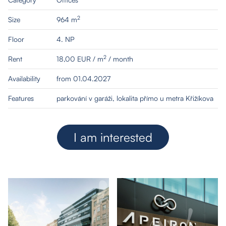
2
Size
964 m
Floor
4. NP
2
Rent
18,00 EUR / m
/ month
Availability
from 01.04.2027
Features
parkování v garáži, lokalita přímo u metra Křižíkova
I am interested