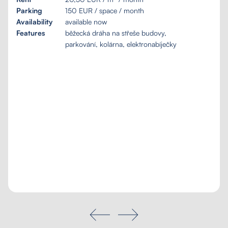
Parking
150 EUR / space / month
Availability
available now
Features
běžecká dráha na střeše budovy,
parkování, kolárna, elektronabíječky
Tailored inquiry
My favourites
Search