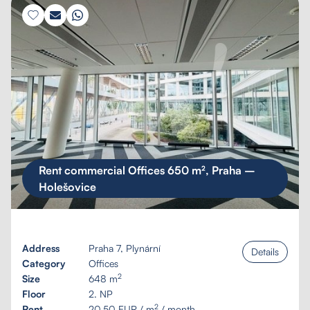
Rent commercial Offices 650 m², Praha –
Holešovice
Address
Praha 7, Plynární
Details
Category
Offices
2
Size
648 m
Floor
2. NP
2
Rent
20,50 EUR / m
/ month