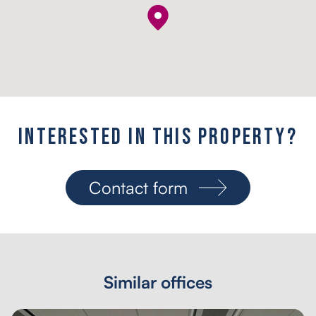
I
n
t
e
r
e
s
t
e
d
i
n
t
h
i
s
p
r
o
p
e
r
t
y
?
Contact form
Similar offices