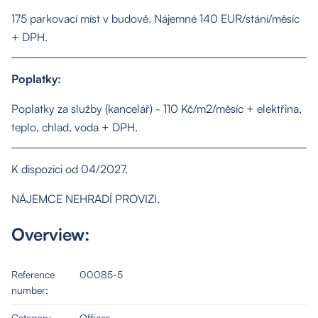
175 parkovací míst v budově. Nájemné 140 EUR/stání/měsíc
+ DPH.
About us
Poplatky:
Properties
Poplatky za služby (kancelář) - 110 Kč/m2/měsíc + elektřina,
teplo, chlad, voda + DPH.
Services
K dispozici od 04/2027.
Contact
NÁJEMCE NEHRADÍ PROVIZI.
Overview:
Reference
00085-5
number:
Category
Offices