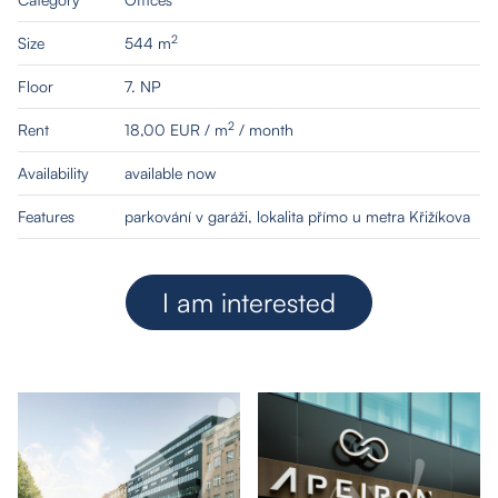
2
Size
544 m
Floor
7. NP
2
Rent
18,00 EUR / m
/ month
Availability
available now
Features
parkování v garáži, lokalita přímo u metra Křižíkova
I am interested