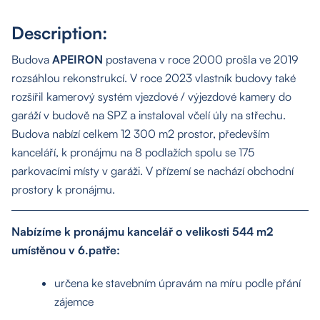
Description:
Budova
APEIRON
postavena v roce 2000 prošla ve 2019
rozsáhlou rekonstrukcí. V roce 2023 vlastník budovy také
rozšířil kamerový systém vjezdové / výjezdové kamery do
garáží v budově na SPZ a instaloval včelí úly na střechu.
Budova nabízí celkem 12 300 m2 prostor, především
kanceláří, k pronájmu na 8 podlažích spolu se 175
parkovacími místy v garáži. V přízemí se nachází obchodní
prostory k pronájmu.
Nabízíme k pronájmu kancelář o velikosti 544 m2
umístěnou v 6.patře:
určena ke stavebním úpravám na míru podle přání
zájemce