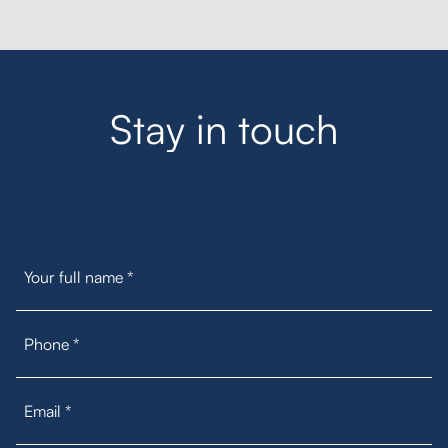
S
t
a
y
i
n
t
o
u
c
h