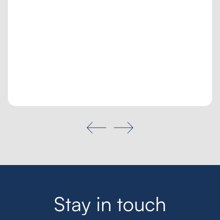
Tailored inquiry
My favourites
Search
S
t
a
y
i
n
t
o
u
c
h