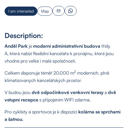
I am interested
Map
Description:
Anděl Park
je
moderní administrativní budova
třídy
A, která nabízí flexibilní kanceláře k pronájmu, které jsou
vhodné pro velké i malé společnosti.
2
Celkem disponuje téměř 20.000 m
moderních, plně
klimatizovaných kancelářských prostor.
V budou jsou
dvě odpočinkové venkovní terasy
a
dvě
vstupní recepce
s připojením WIFI zdarma.
Pro cyklisty a sportovce je k dispozici
kolárna se sprchami
a šatnou
.