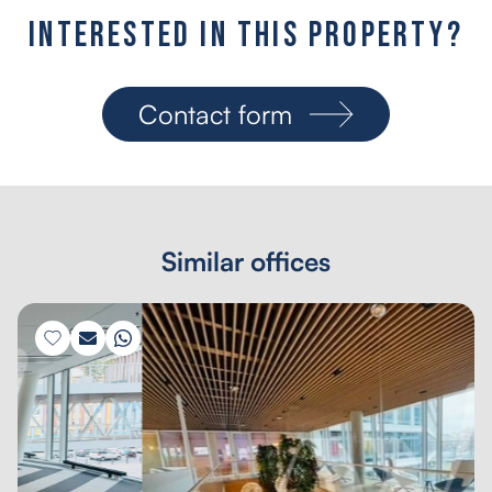
I
n
t
e
r
e
s
t
e
d
i
n
t
h
i
s
p
r
o
p
e
r
t
y
?
Contact form
Similar offices