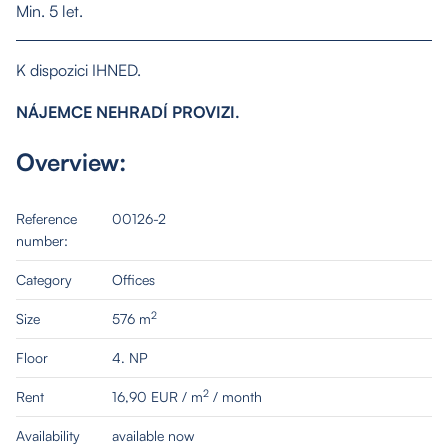
Min. 5 let.
K dispozici IHNED.
NÁJEMCE NEHRADÍ PROVIZI.
About us
Overview:
Properties
Reference
00126-2
number:
Services
Category
Offices
2
Size
576 m
Contact
Floor
4. NP
2
Rent
16,90 EUR / m
/ month
Availability
available now