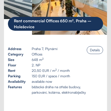
Rent commercial Offices 650 m², Praha –
Holešovice
Address
Praha 7, Plynární
Details
Category
Offices
2
Size
648 m
Floor
2. NP
2
Rent
20,50 EUR / m
/ month
Parking
150 EUR / space / month
Availability
available now
Features
běžecká dráha na střeše budovy,
parkování, kolárna, elektronabíječky