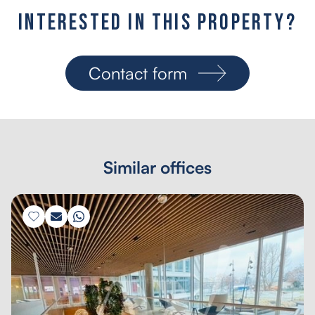
I
n
t
e
r
e
s
t
e
d
i
n
t
h
i
s
p
r
o
p
e
r
t
y
?
Contact form
Similar offices