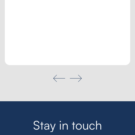
Tailored inquiry
My favourites
Search
S
t
a
y
i
n
t
o
u
c
h