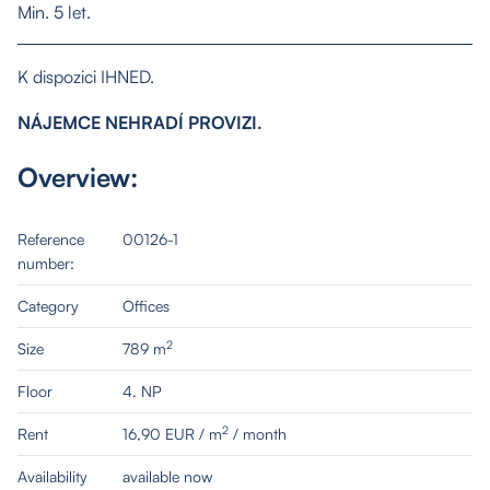
Min. 5 let.
K dispozici IHNED.
NÁJEMCE NEHRADÍ PROVIZI.
About us
Overview:
Properties
Reference
00126-1
number:
Services
Category
Offices
2
Size
789 m
Contact
Floor
4. NP
2
Rent
16,90 EUR / m
/ month
Availability
available now