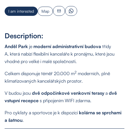
I am interested
Map
Description:
Anděl Park
je
moderní administrativní budova
třídy
A, která nabízí flexibilní kanceláře k pronájmu, které jsou
vhodné pro velké i malé společnosti.
2
Celkem disponuje téměř 20.000 m
moderních, plně
klimatizovaných kancelářských prostor.
V budou jsou
dvě odpočinkové venkovní terasy
a
dvě
vstupní recepce
s připojením WIFI zdarma.
Pro cyklisty a sportovce je k dispozici
kolárna se sprchami
a šatnou
.