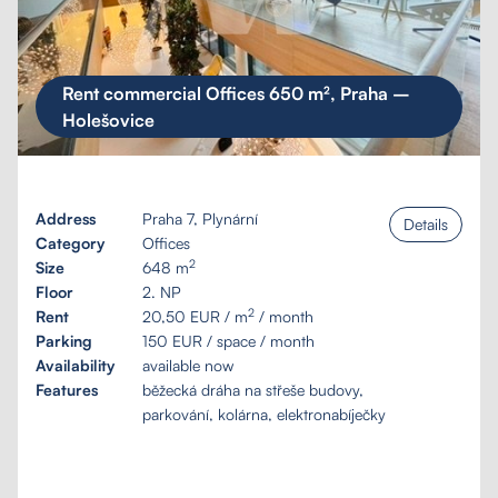
Rent commercial Offices 650 m², Praha –
Holešovice
Address
Praha 7, Plynární
Details
Category
Offices
2
Size
648 m
Floor
2. NP
2
Rent
20,50 EUR / m
/ month
Parking
150 EUR / space / month
Availability
available now
Features
běžecká dráha na střeše budovy,
parkování, kolárna, elektronabíječky