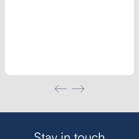
Tailored inquiry
My favourites
Search
S
t
a
y
i
n
t
o
u
c
h