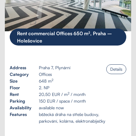
Rent commercial Offices 650 m², Praha –
Holešovice
Address
Praha 7, Plynární
Details
Category
Offices
2
Size
648 m
Floor
2. NP
2
Rent
20,50 EUR / m
/ month
Parking
150 EUR / space / month
Availability
available now
Features
běžecká dráha na střeše budovy,
parkování, kolárna, elektronabíječky