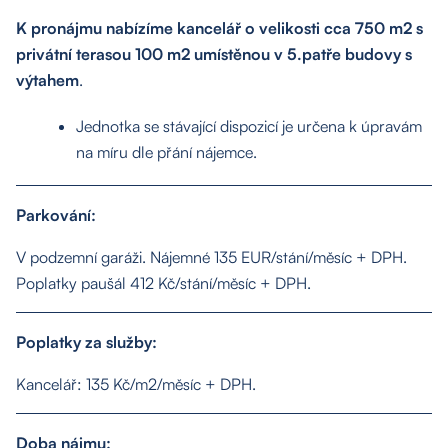
K pronájmu nabízíme kancelář o velikosti cca 750 m2 s
privátní terasou 100 m2 umístěnou v 5.patře budovy s
výtahem
.
Jednotka se stávající dispozicí je určena k úpravám
na míru dle přání nájemce.
Parkování:
V podzemní garáži. Nájemné 135 EUR/stání/měsíc + DPH.
Poplatky paušál 412 Kč/stání/měsíc + DPH.
Poplatky za služby:
Kancelář: 135 Kč/m2/měsíc + DPH.
Doba nájmu: