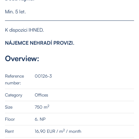
Min. 5 let.
K dispozici IHNED.
About us
NÁJEMCE NEHRADÍ PROVIZI.
Overview:
Properties
Reference
00126-3
Services
number:
Category
Offices
Contact
2
Size
750 m
Floor
6. NP
2
Rent
16,90 EUR / m
/ month