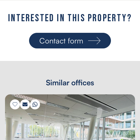
I
n
t
e
r
e
s
t
e
d
i
n
t
h
i
s
p
r
o
p
e
r
t
y
?
Contact form
Similar offices