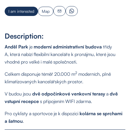
I am interested
Map
Description:
Anděl Park
je
moderní administrativní budova
třídy
A, která nabízí flexibilní kanceláře k pronájmu, které jsou
vhodné pro velké i malé společnosti.
2
Celkem disponuje téměř 20.000 m
moderních, plně
klimatizovaných kancelářských prostor.
V budou jsou
dvě odpočinkové venkovní terasy
a
dvě
vstupní recepce
s připojením WIFI zdarma.
Pro cyklisty a sportovce je k dispozici
kolárna se sprchami
a šatnou
.