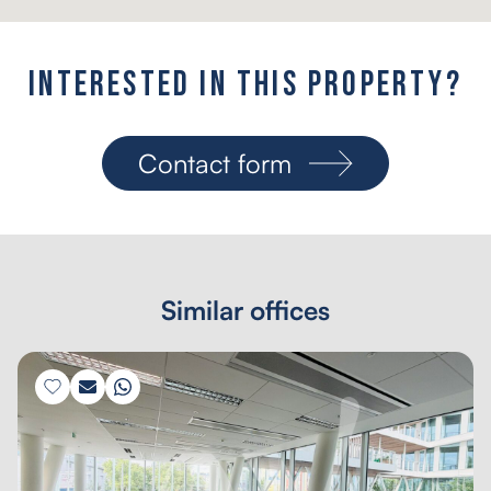
I
n
t
e
r
e
s
t
e
d
i
n
t
h
i
s
p
r
o
p
e
r
t
y
?
Contact form
Similar offices