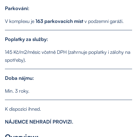
Parkování:
About us
V komplexu je
163 parkovacích míst
v podzemní garáži.
Properties
Poplatky za služby:
Services
145 Kč/m2/měsíc včetně DPH (zahrnuje poplatky i zálohy na
spotřeby).
Contact
Doba nájmu:
Min. 3 roky.
K dispozici ihned.
NÁJEMCE NEHRADÍ PROVIZI.
Overview: