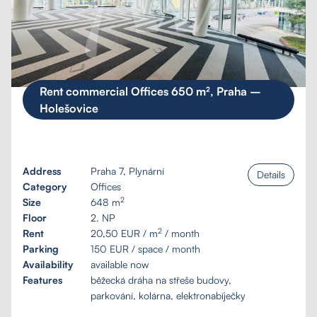
Rent commercial Offices 650 m², Praha –
Holešovice
Address
Praha 7, Plynární
Details
Category
Offices
2
Size
648 m
Floor
2. NP
2
Rent
20,50 EUR / m
/ month
Parking
150 EUR / space / month
Availability
available now
Features
běžecká dráha na střeše budovy,
parkování, kolárna, elektronabíječky