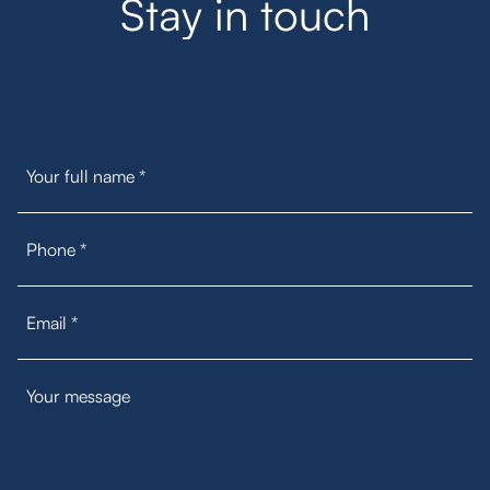
S
t
a
y
i
n
t
o
u
c
h