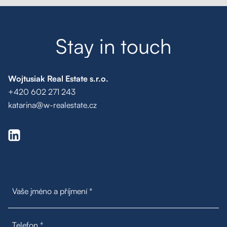
S
t
a
y
i
n
t
o
u
c
h
Wojtusiak Real Estate s.r.o.
+420 602 271 243
katarina@w-realestate.cz
Poptávka na míru
Moje oblíbené
Hledat