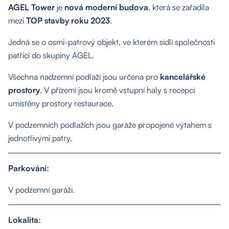
AGEL Tower
je
nová
moderní budova
, která se zařadila
mezi
TOP stavby roku 2023
.
Jedná se o osmi-patrový objekt, ve kterém sídlí společnosti
patřící do skupiny AGEL.
Všechna nadzemní podlaží jsou určena pro
kancelářské
prostory
. V přízemí jsou kromě vstupní haly s recepcí
umístěny prostory restaurace.
O nás
V podzemních podlažích jsou garáže propojené výtahem s
jednotlivými patry.
Nemovitosti
Parkování:
Služby
V podzemní garáži.
Kontakt
Lokalita: