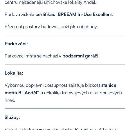
centru nejžádanější smíchovské lokality Anděl.
Budova získala
certifikaci BREEAM In-Use Excellen
t.
Přízemní prostory budovy slouží jako obchody.
O nás
Parkování:
Parkovací místa se nachází v
podzemní garáži
.
Nemovitosti
Lokalita:
Služby
Výbornou dopravní dostupnost zajišťuje blízkost
stanice
metra B „Anděl“
a několika tramvajových a autobusových
Kontakt
linek.
Služby:
V okolí je k dispozici mnoho obchodů, restaurací, bister a