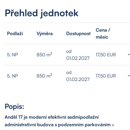
Přehled jednotek
Cena /
Podlaží
Výměra
Dostupnost
měsíc
od
2
5. NP
850 m
17,50 EUR
01.02.2027
od
2
5. NP
850 m
17,50 EUR
01.02.2027
Popis:
Anděl 17 je moderní efektivní sedmipodlažní
administrativní budova s podzemním parkováním
v