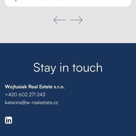
S
t
a
y
i
n
t
o
u
c
h
Wojtusiak Real Estate s.r.o.
+420 602 271 243
katarina@w-realestate.cz