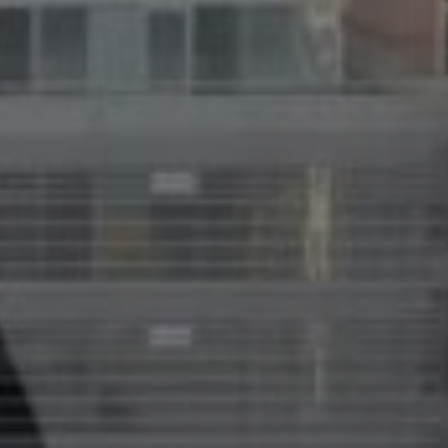
O nás
Nemovitosti