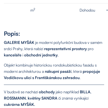
2
m
Dohodou
Popis:
GALERIE MYŠÁK
je moderní polyfunkční budova v samém
srdci Prahy, která nabízí
reprezentativní prostory
pro
kanceláře
i
obchodní jednotky
.
Objekt kombinuje historickou rondokubistickou fasádu s
moderní architekturou a
nákupní pasáží
, která
propojuje
Vodičkovu ulici s Františkánskou zahradou
.
V budově se nachází
obchody
jako například
BILLA
,
ROSSMANN
,
květiny SANDRA
či známá vynikající
cukrárna MYŠÁK.