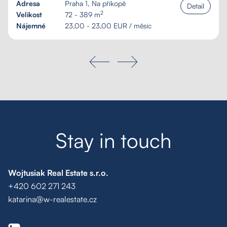
Adresa
Praha 1, Na příkopě
Detail
2
Velikost
72 - 389 m
Nájemné
23,00 - 23,00 EUR / měsíc
S
t
a
y
i
n
t
o
u
c
h
Wojtusiak Real Estate s.r.o.
+420 602 271 243
katarina@w-realestate.cz