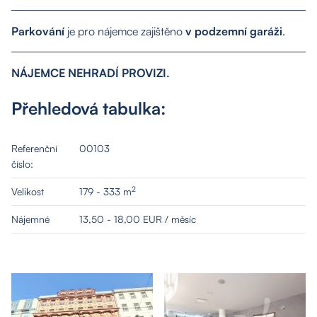
O nás
Parkování
je pro nájemce zajištěno
v podzemní garáži
.
Nemovitosti
NÁJEMCE NEHRADÍ PROVIZI.
Přehledová tabulka:
Služby
Referenční
00103
Kontakt
číslo:
2
Velikost
179 - 333 m
Nájemné
13,50 - 18,00 EUR / měsíc