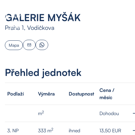
GALERIE MYŠÁK
CZ
Praha 1, Vodičkova
Mapa
Přehled jednotek
Cena /
Podlaží
Výměra
Dostupnost
měsíc
2
m
Dohodou
2
3. NP
333 m
ihned
13,50 EUR