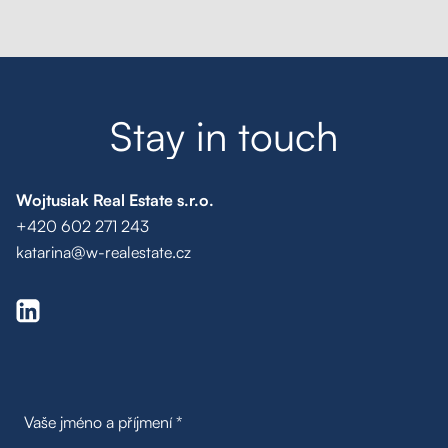
S
t
a
y
i
n
t
o
u
c
h
Wojtusiak Real Estate s.r.o.
+420 602 271 243
katarina@w-realestate.cz
Poptávka na míru
Moje oblíbené
Hledat