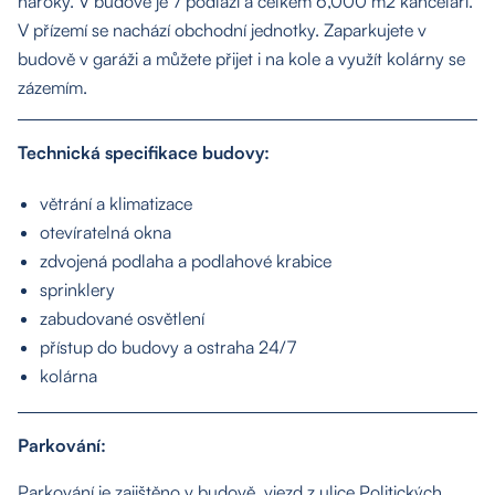
nároky. V budově je 7 podlaží a celkem 6,000 m2 kanceláří.
V přízemí se nachází obchodní jednotky. Zaparkujete v
budově v garáži a můžete přijet i na kole a využít kolárny se
zázemím.
Technická specifikace budovy:
větrání a klimatizace
otevíratelná okna
O nás
zdvojená podlaha a podlahové krabice
sprinklery
zabudované osvětlení
Nemovitosti
přístup do budovy a ostraha 24/7
kolárna
Služby
Parkování:
Kontakt
Parkování je zajištěno v budově, vjezd z ulice Politických