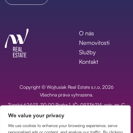
O nás
Nemovitosti
Služby
Kontakt
Copyright © Wojtusiak Real Estate s.r.o. 2026
Všechna práva vyhrazena.
Týnská 624/13, 110 00 Praha 1, IČ: 09336214, spis. zn. C
334693 vedená u Městského soudu v Praze
We value your privacy
Poptávka na míru
We use cookies to enhance your browsing experience, serve
GDPR
personalized ads or content, and analyze our traffic. By clicking