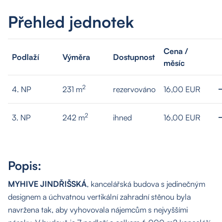
Přehled jednotek
Cena /
Podlaží
Výměra
Dostupnost
měsíc
2
4. NP
231 m
rezervováno
16,00 EUR
2
3. NP
242 m
ihned
16,00 EUR
Popis:
MYHIVE JINDŘIŠSKÁ
, kancelářská budova s jedinečným
designem a úchvatnou vertikální zahradní stěnou byla
navržena tak, aby vyhovovala nájemcům s nejvyššími