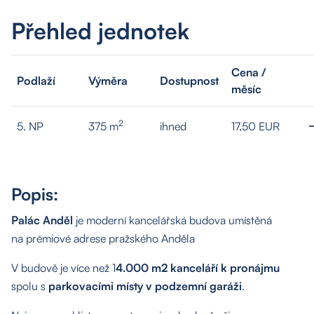
Přehled jednotek
Cena /
Podlaží
Výměra
Dostupnost
měsíc
2
5. NP
375 m
ihned
17,50 EUR
Popis:
Palác Anděl
je moderní kancelářská budova umístěná
na prémiové adrese pražského Anděla
V budově je více než 1
4.000 m2 kanceláří k pronájmu
spolu s
parkovacími místy v podzemní garáži
.