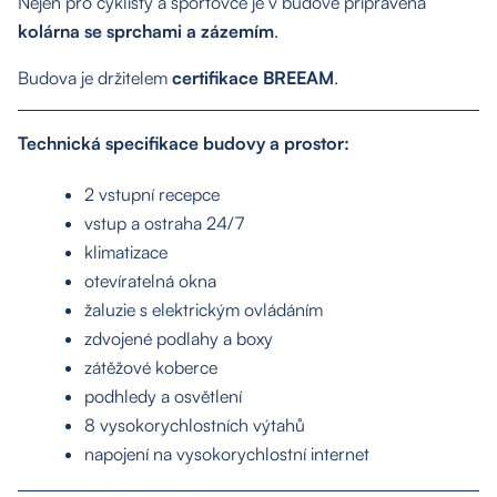
Nejen pro cyklisty a sportovce je v budově připravena
kolárna se sprchami a zázemím
.
Budova je držitelem
certifikace BREEAM
.
Technická specifikace budovy a prostor:
2 vstupní recepce
vstup a ostraha 24/7
klimatizace
otevíratelná okna
O nás
žaluzie s elektrickým ovládáním
zdvojené podlahy a boxy
zátěžové koberce
Nemovitosti
podhledy a osvětlení
8 vysokorychlostních výtahů
Služby
napojení na vysokorychlostní internet