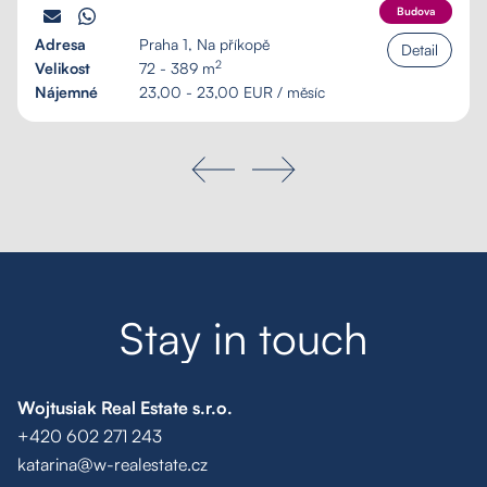
Budova
Adresa
Praha 1, Na příkopě
Detail
2
Velikost
72 - 389 m
Nájemné
23,00 - 23,00 EUR / měsíc
S
t
a
y
i
n
t
o
u
c
h
Wojtusiak Real Estate s.r.o.
+420 602 271 243
Poptávka na míru
katarina@w-realestate.cz