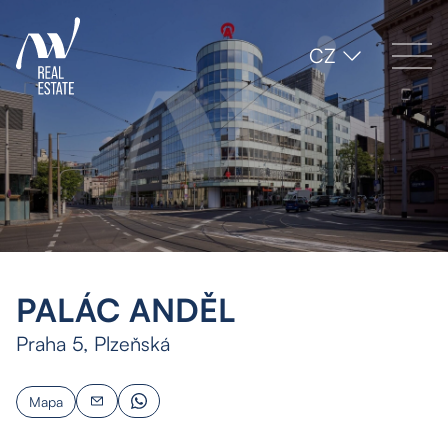
CZ
PALÁC ANDĚL
Praha 5, Plzeňská
Mapa