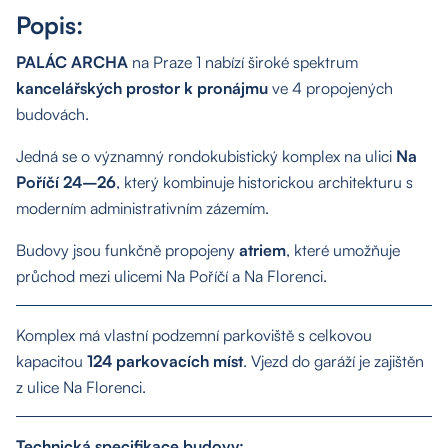
Popis:
PALÁC ARCHA
na Praze 1 nabízí široké spektrum
kancelářských prostor k pronájmu
ve 4 propojených
budovách.
Jedná se o významný rondokubistický komplex na ulici
Na
Poříčí 24–26
, který kombinuje historickou architekturu s
moderním administrativním zázemím.
Budovy jsou funkčně propojeny
atriem
, které umožňuje
průchod mezi ulicemi Na Poříčí a Na Florenci.
O nás
Komplex má vlastní podzemní parkoviště s celkovou
Nemovitosti
kapacitou
124 parkovacích míst
. Vjezd do garáží je zajištěn
z ulice Na Florenci.
Služby
Technická specifikace budovy: