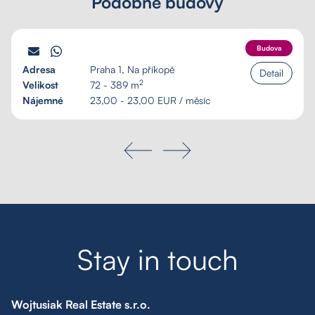
Podobné budovy
PALÁC SCHILLER
Budova
Adresa
Praha 1, Na příkopě
Detail
2
Velikost
72 - 389 m
Nájemné
23,00 - 23,00 EUR / měsíc
S
t
a
y
i
n
t
o
u
c
h
Wojtusiak Real Estate s.r.o.