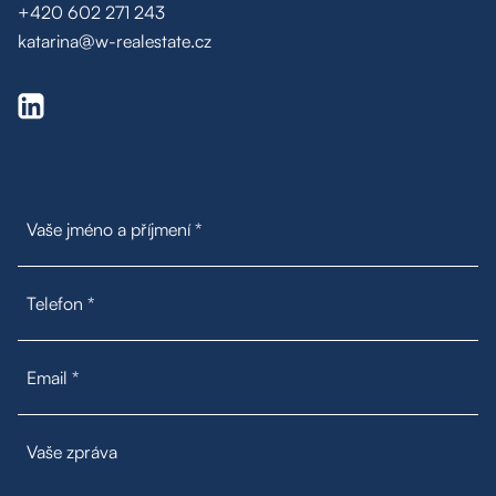
+420 602 271 243
Poptávka na míru
katarina@w-realestate.cz
Moje oblíbené
Hledat