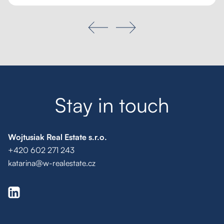
S
t
a
y
i
n
t
o
u
c
h
Wojtusiak Real Estate s.r.o.
+420 602 271 243
katarina@w-realestate.cz