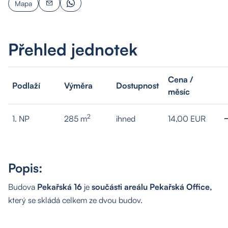
Mapa
Přehled jednotek
Cena /
Podlaží
Výměra
Dostupnost
měsíc
2
1. NP
285 m
ihned
14,00 EUR
Popis:
Budova
Pekařská 16
je
součásti areálu Pekařská Office,
který se skládá celkem ze dvou budov.