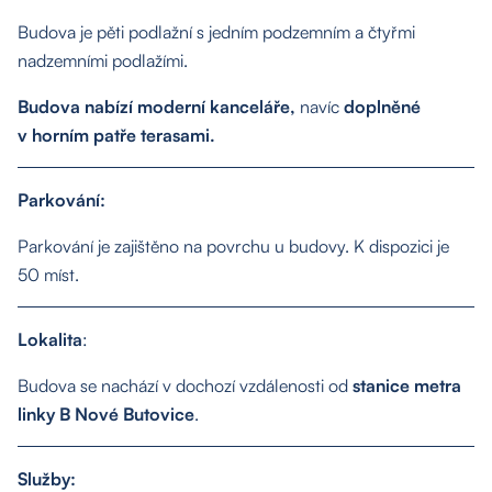
Budova je pěti podlažní s jedním podzemním a čtyřmi
nadzemními podlažími.
Budova nabízí moderní kanceláře,
navíc
doplněné
v horním patře terasami.
O nás
Parkování:
Nemovitosti
Parkování je zajištěno na povrchu u budovy. K dispozici je
50 míst.
Služby
Lokalita
:
Kontakt
Budova se nachází v dochozí vzdálenosti od
stanice metra
linky B Nové Butovice
.
Služby: