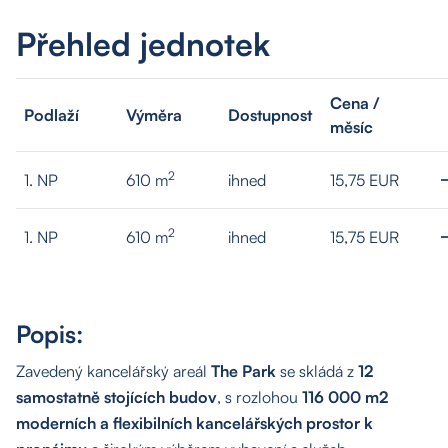
Přehled jednotek
Cena /
Podlaží
Výměra
Dostupnost
měsíc
2
1. NP
610 m
ihned
15,75 EUR
2
1. NP
610 m
ihned
15,75 EUR
Popis:
Zavedený kancelářský areál
The Park
se skládá z
12
samostatně stojících budov
, s rozlohou
116 000 m2
moderních a flexibilních kancelářských prostor k