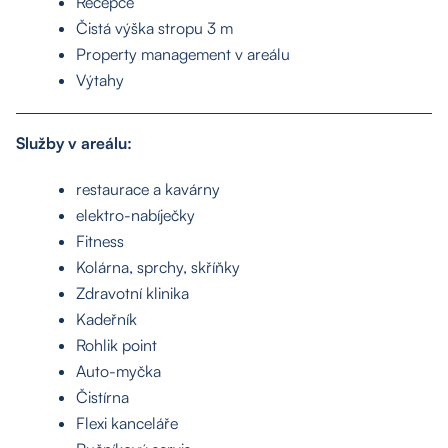
O nás
Recepce
Čistá výška stropu 3 m
Nemovitosti
Property management v areálu
Výtahy
Služby
Služby v areálu:
Kontakt
restaurace a kavárny
elektro-nabíječky
Fitness
Kolárna, sprchy, skříňky
Zdravotní klinika
Kadeřník
Rohlik point
Auto-myčka
Čistírna
Flexi kanceláře