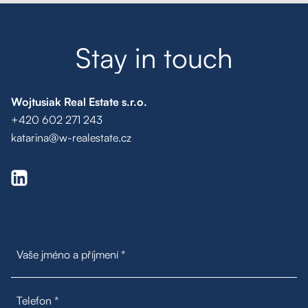
Poptávka na míru
S
t
a
y
i
n
t
o
u
c
h
Moje oblíbené
Hledat
Wojtusiak Real Estate s.r.o.
+420 602 271 243
katarina@w-realestate.cz