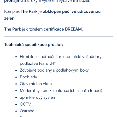
pronájmu
a širokým výběrem vybavení a služeb.
Komplex
The Park
je
obklopen pečlivě udržovanou
zelení
.
The Park
je držitelem
certifikace BREEAM
.
Technická specifikace prostor:
Flexibilní uspořádání prostor, efektivní půdorys
podlaží ve tvaru „H“
Zdvojené podlahy s podlahovými boxy
Podhledy
Otevíratelná okna
Moderní systém klimatizace (chlazení a topení)
Sprinklerový systém
CCTV
Ostraha