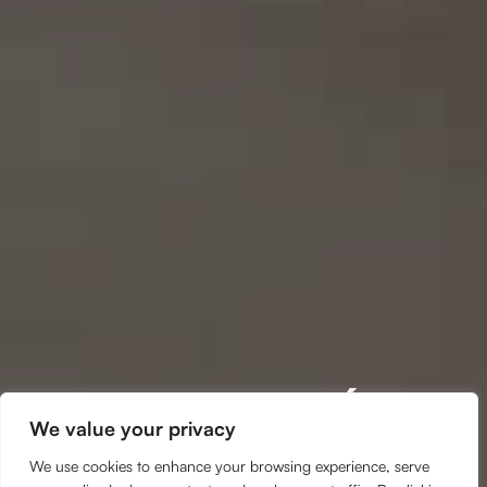
O
b
c
h
o
d
n
í
We value your privacy
We use cookies to enhance your browsing experience, serve