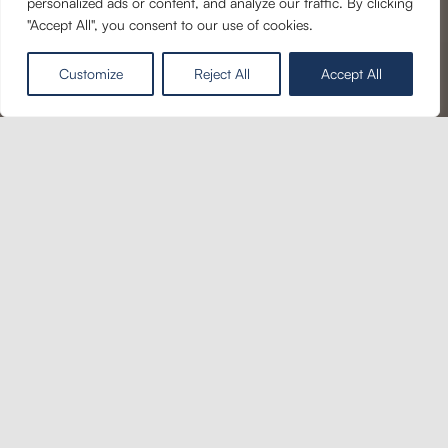
p
r
o
s
t
o
r
y
personalized ads or content, and analyze our traffic. By clicking
"Accept All", you consent to our use of cookies.
Customize
Reject All
Accept All
U těchto nemovitostí nehradíte provizi.
EUR