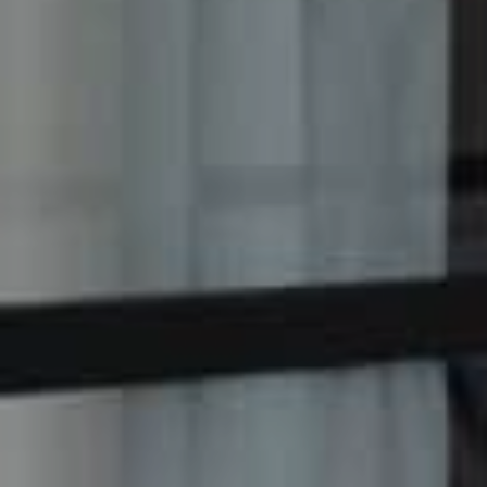
2
Velikost (m
)
2
2
57.0 m
306.0 m
Cena
0.0 EUR
19.0 EUR
Dostupnost jednotky
Ihned k dispozici