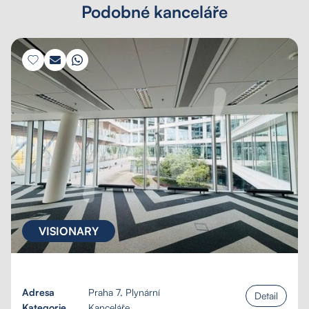
Podobné kanceláře
VISIONARY
Adresa
Praha 7, Plynární
Detail
Kategorie
Kanceláře