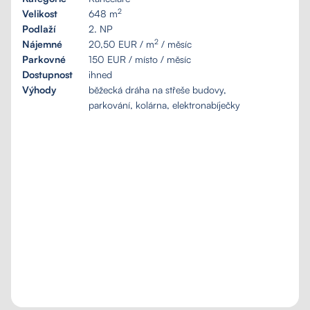
2
Velikost
648 m
Podlaží
2. NP
2
Nájemné
20,50 EUR / m
/ měsíc
Parkovné
150 EUR / místo / měsíc
Dostupnost
ihned
Výhody
běžecká dráha na střeše budovy,
parkování, kolárna, elektronabíječky