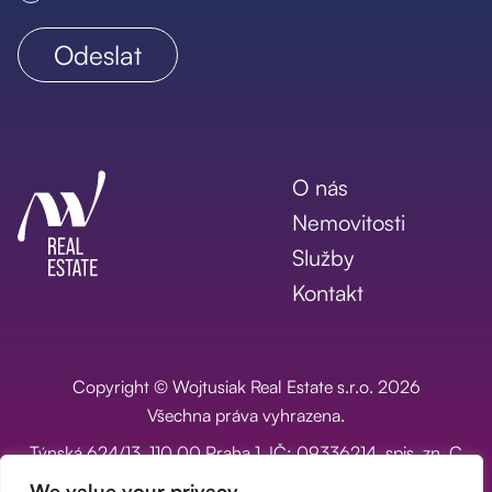
O nás
Nemovitosti
Služby
Kontakt
Copyright © Wojtusiak Real Estate s.r.o. 2026
Všechna práva vyhrazena.
Týnská 624/13, 110 00 Praha 1, IČ: 09336214, spis. zn. C
334693 vedená u Městského soudu v Praze
We value your privacy