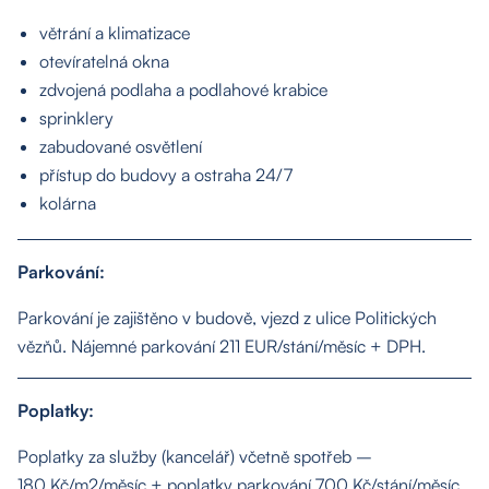
větrání a klimatizace
otevíratelná okna
zdvojená podlaha a podlahové krabice
sprinklery
zabudované osvětlení
přístup do budovy a ostraha 24/7
kolárna
Parkování:
Parkování je zajištěno v budově, vjezd z ulice Politických
vězňů. Nájemné parkování 211 EUR/stání/měsíc + DPH.
Poplatky:
Poplatky za služby (kancelář) včetně spotřeb –
180 Kč/m2/měsíc + poplatky parkování 700 Kč/stání/měsíc