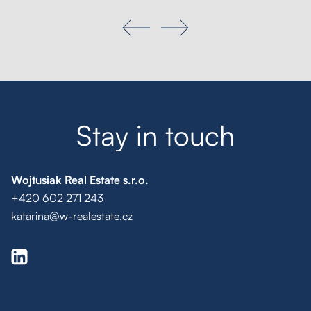
Poptávka na míru
Moje oblíbené
Hledat
S
t
a
y
i
n
t
o
u
c
h
Wojtusiak Real Estate s.r.o.
+420 602 271 243
katarina@w-realestate.cz