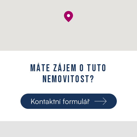
M
á
t
e
z
á
j
e
m
o
t
u
t
o
n
e
m
o
v
i
t
o
s
t
?
Kontaktní formulář