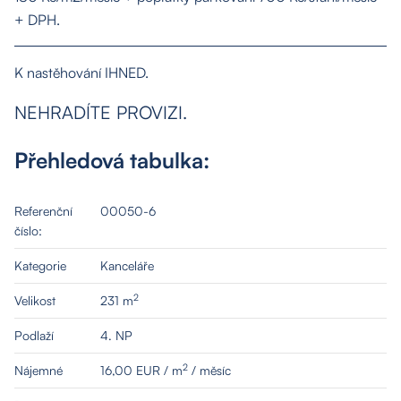
+ DPH.
K nastěhování IHNED.
NEHRADÍTE PROVIZI.
O nás
Přehledová tabulka:
Nemovitosti
Referenční
00050-6
Služby
číslo:
Kategorie
Kanceláře
Kontakt
2
Velikost
231 m
Podlaží
4. NP
2
Nájemné
16,00 EUR / m
/ měsíc