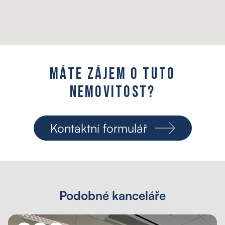
M
á
t
e
z
á
j
e
m
o
t
u
t
o
n
e
m
o
v
i
t
o
s
t
?
Kontaktní formulář
Podobné kanceláře