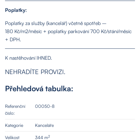
Poplatky:
Poplatky za služby (kancelář) včetně spotřeb –
180 Kč/m2/měsíc + poplatky parkování 700 Kč/stání/měsíc
O nás
+ DPH.
Nemovitosti
K nastěhování IHNED.
NEHRADÍTE PROVIZI.
Služby
Přehledová tabulka:
Kontakt
Referenční
00050-8
číslo:
Kategorie
Kanceláře
2
Velikost
344 m