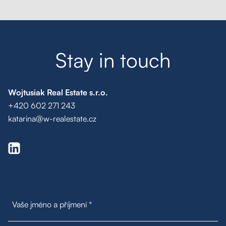
Moje oblíbené
Hledat
S
t
a
y
i
n
t
o
u
c
h
Wojtusiak Real Estate s.r.o.
+420 602 271 243
katarina@w-realestate.cz