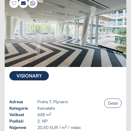
VISIONARY
Adresa
Praha 7, Plynární
Detail
Kategorie
Kanceláře
2
Velikost
648 m
Podlaží
2. NP
2
Nájemné
20,50 EUR / m
/ měsíc