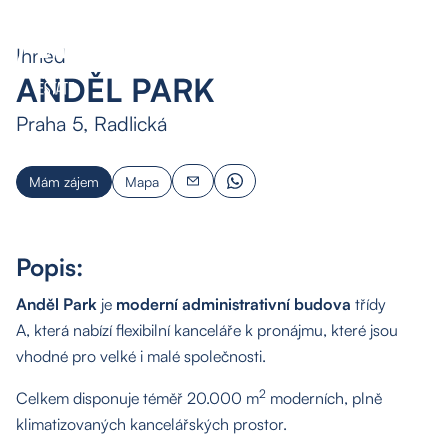
Ihned
CZ
ANDĚL PARK
Praha 5, Radlická
Mám zájem
Mapa
Popis:
Anděl Park
je
moderní administrativní budova
třídy
A, která nabízí flexibilní kanceláře k pronájmu, které jsou
vhodné pro velké i malé společnosti.
2
Celkem disponuje téměř 20.000 m
moderních, plně
klimatizovaných kancelářských prostor.