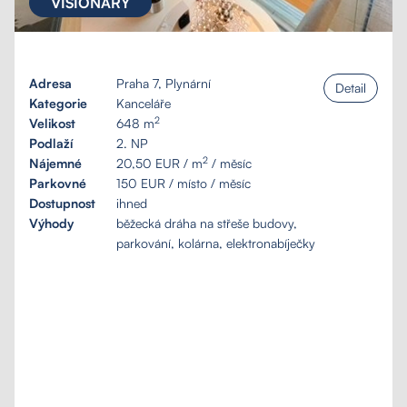
VISIONARY
Adresa
Praha 7, Plynární
Detail
Kategorie
Kanceláře
2
Velikost
648 m
Podlaží
2. NP
2
Nájemné
20,50 EUR / m
/ měsíc
Parkovné
150 EUR / místo / měsíc
Dostupnost
ihned
Výhody
běžecká dráha na střeše budovy,
parkování, kolárna, elektronabíječky
Poptávka na míru