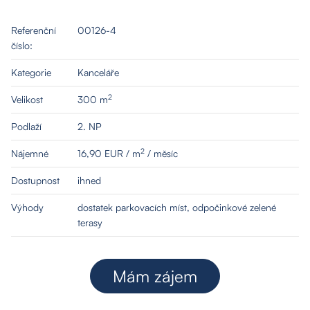
Referenční
00126-4
číslo:
Kategorie
Kanceláře
2
Velikost
300 m
Podlaží
2. NP
2
Nájemné
16,90 EUR / m
/ měsíc
Dostupnost
ihned
O nás
Výhody
dostatek parkovacích míst, odpočinkové zelené
terasy
Nemovitosti
Mám zájem
Služby