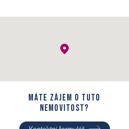
M
á
t
e
z
á
j
e
m
o
t
u
t
o
n
e
m
o
v
i
t
o
s
t
?
Kontaktní formulář