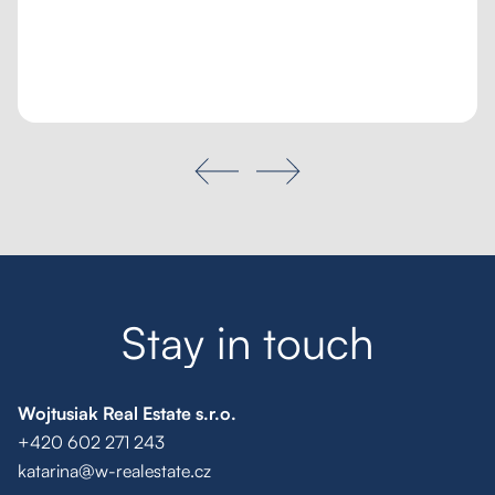
Moje oblíbené
Hledat
S
t
a
y
i
n
t
o
u
c
h
Wojtusiak Real Estate s.r.o.
+420 602 271 243
katarina@w-realestate.cz