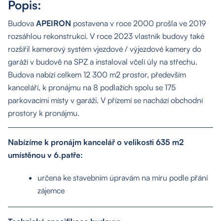
Popis:
Budova
APEIRON
postavena v roce 2000 prošla ve 2019
rozsáhlou rekonstrukcí. V roce 2023 vlastník budovy také
rozšířil kamerový systém vjezdové / výjezdové kamery do
garáží v budově na SPZ a instaloval včelí úly na střechu.
Budova nabízí celkem 12 300 m2 prostor, především
kanceláří, k pronájmu na 8 podlažích spolu se 175
parkovacími místy v garáži. V přízemí se nachází obchodní
prostory k pronájmu.
Nabízíme k pronájm kancelář o velikosti 635 m2
umístěnou v 6.patře:
určena ke stavebním úpravám na míru podle přání
zájemce