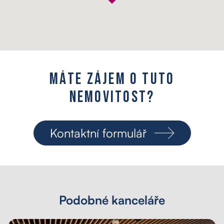
M
á
t
e
z
á
j
e
m
o
t
u
t
o
n
e
m
o
v
i
t
o
s
t
?
Kontaktní formulář
Podobné kanceláře