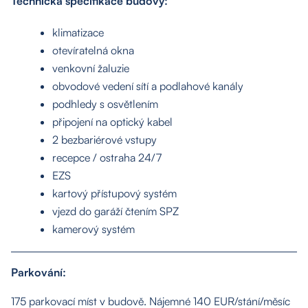
Technická specifikace budovy:
klimatizace
otevíratelná okna
venkovní žaluzie
obvodové vedení sítí a podlahové kanály
podhledy s osvětlením
připojení na optický kabel
2 bezbariérové vstupy
recepce / ostraha 24/7
EZS
kartový přístupový systém
vjezd do garáží čtením SPZ
kamerový systém
Parkování:
175 parkovací míst v budově. Nájemné 140 EUR/stání/měsíc