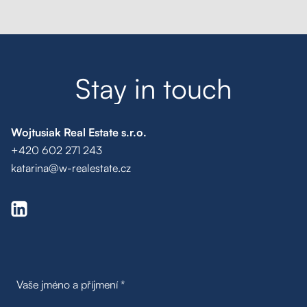
Moje oblíbené
Hledat
S
t
a
y
i
n
t
o
u
c
h
Wojtusiak Real Estate s.r.o.
+420 602 271 243
katarina@w-realestate.cz