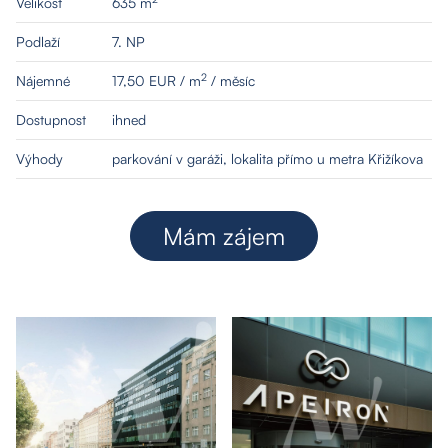
Velikost
635 m
Podlaží
7. NP
2
Nájemné
17,50 EUR / m
/ měsíc
Dostupnost
ihned
Výhody
parkování v garáži, lokalita přímo u metra Křižíkova
Mám zájem