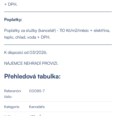
+ DPH.
Poplatky:
O nás
Poplatky za služby (kancelář) - 110 Kč/m2/měsíc + elektřina,
teplo, chlad, voda + DPH.
Nemovitosti
K dispozici od 03/2026.
Služby
NÁJEMCE NEHRADÍ PROVIZI.
Přehledová tabulka:
Kontakt
Referenční
00085-7
číslo:
Kategorie
Kanceláře
2