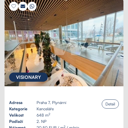
VISIONARY
Adresa
Praha 7, Plynární
Detail
Kategorie
Kanceláře
2
Velikost
648 m
Podlaží
2. NP
2
Nájemné
20,50 EUR / m
/ měsíc