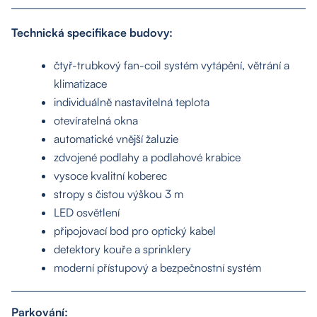
Technická specifikace budovy:
čtyř-trubkový fan-coil systém vytápění, větrání a
klimatizace
individuálně nastavitelná teplota
otevíratelná okna
automatické vnější žaluzie
zdvojené podlahy a podlahové krabice
vysoce kvalitní koberec
stropy s čistou výškou 3 m
O nás
LED osvětlení
připojovací bod pro optický kabel
Nemovitosti
detektory kouře a sprinklery
moderní přístupový a bezpečnostní systém
Služby
Parkování: