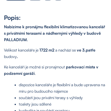
Popis:
Nabízíme k pronájmu flexibilní klimatizovanou kancelář
s privátními terasami a nádhernými výhledy v budově
PALLADIUM.
Velikost kanceláře je
1722 m2
a nachází se
ve 3.patře
budovy
.
Ke kanceláří je možné si pronajmout
parkovací místa v
podzemní garáži
.
dispozice kanceláře je flexibilní a bude upravena na
míru pro budoucího nájemce
součástí jsou privátní terasy s výhledy
toalety jsou sdílené
kuchyňka je součástí prostoru