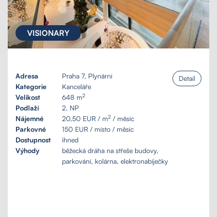
VISIONARY
Adresa
Praha 7, Plynární
Detail
Kategorie
Kanceláře
2
Velikost
648 m
Podlaží
2. NP
2
Nájemné
20,50 EUR / m
/ měsíc
Parkovné
150 EUR / místo / měsíc
Dostupnost
ihned
Výhody
běžecká dráha na střeše budovy,
parkování, kolárna, elektronabíječky