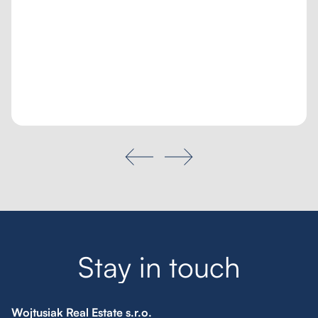
Poptávka na míru
Moje oblíbené
Hledat
S
t
a
y
i
n
t
o
u
c
h
Wojtusiak Real Estate s.r.o.