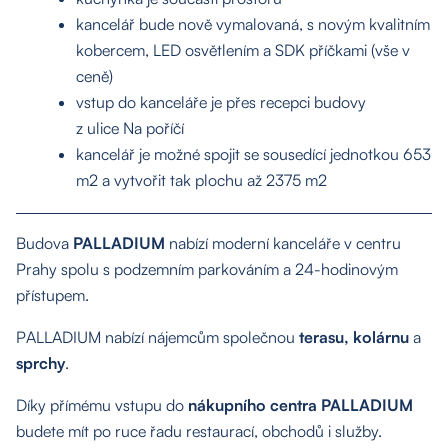
kancelář bude nově vymalovaná, s novým kvalitním
kobercem, LED osvětlením a SDK příčkami (vše v
ceně)
vstup do kanceláře je přes recepci budovy
z ulice Na poříčí
kancelář je možné spojit se sousedící jednotkou 653
m2 a vytvořit tak plochu až 2375 m2
Budova
PALLADIUM
nabízí moderní kanceláře v centru
Prahy spolu s podzemním parkováním a 24-hodinovým
přístupem.
PALLADIUM nabízí nájemcům společnou
terasu, kolárnu
a
sprchy
.
Díky přímému vstupu do
nákupního centra PALLADIUM
budete mít po ruce řadu restaurací, obchodů i služby.