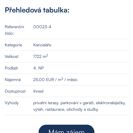
Přehledová tabulka:
Referenční
00023-4
číslo:
Kategorie
Kanceláře
2
Velikost
1722 m
Podlaží
4. NP
2
Nájemné
25,00 EUR / m
/ měsíc
Dostupnost
ihned
Výhody
privátní terasy, parkování v garáži, elektronabíječky,
výtah, restaurace, obchody a služby
Mám zájem