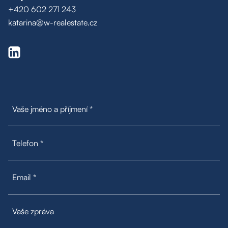
+420 602 271 243
katarina@w-realestate.cz