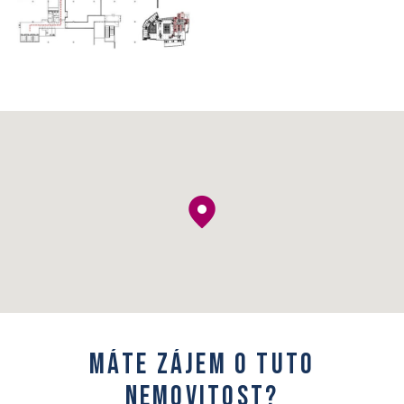
M
á
t
e
z
á
j
e
m
o
t
u
t
o
n
e
m
o
v
i
t
o
s
t
?