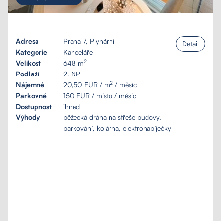
Adresa
Praha 7, Plynární
Detail
Kategorie
Kanceláře
2
Velikost
648 m
Podlaží
2. NP
2
Nájemné
20,50 EUR / m
/ měsíc
Parkovné
150 EUR / místo / měsíc
Dostupnost
ihned
Výhody
běžecká dráha na střeše budovy,
parkování, kolárna, elektronabíječky