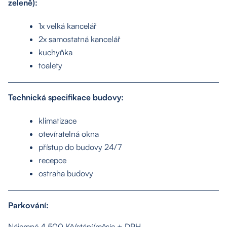
zeleně):
1x velká kancelář
2x samostatná kancelář
kuchyňka
toalety
Technická specifikace budovy:
klimatizace
otevíratelná okna
přístup do budovy 24/7
recepce
ostraha budovy
Parkování:
Nájemné 4.500 Kč/stání/měsíc + DPH.