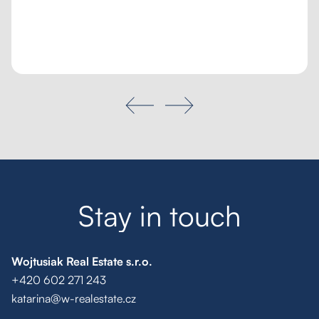
Poptávka na míru
Moje oblíbené
Hledat
S
t
a
y
i
n
t
o
u
c
h
Wojtusiak Real Estate s.r.o.
+420 602 271 243
katarina@w-realestate.cz