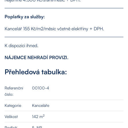
Poplatky za služby:
Kancelář 155 Kč/m2/měsíc včetně elektřiny + DPH.
O nás
K dispozici ihned.
NÁJEMCE NEHRADÍ PROVIZI.
Nemovitosti
Přehledová tabulka:
Služby
Referenční
00100-4
číslo:
Kontakt
Kategorie
Kanceláře
2
Velikost
142 m
Podlaží
5. NP