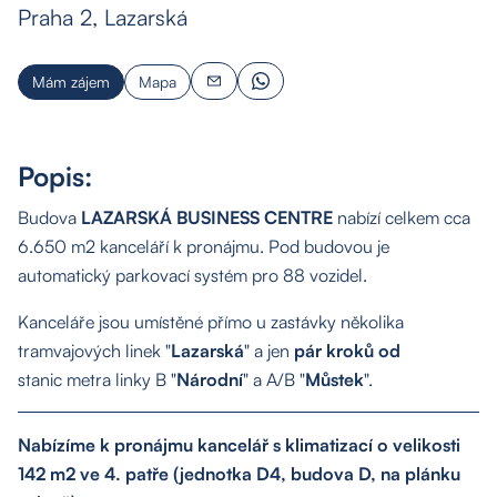
Praha 2, Lazarská
Mám zájem
Mapa
Popis:
Budova
LAZARSKÁ BUSINESS CENTRE
nabízí celkem cca
6.650 m2 kanceláří k pronájmu. Pod budovou je
automatický parkovací systém pro 88 vozidel.
Kanceláře jsou umístěné přímo u zastávky několika
tramvajových linek "
Lazarská
" a jen
pár kroků od
stanic metra linky B "
Národní
" a A/B "
Můstek
".
Nabízíme k pronájmu kancelář s klimatizací o velikosti
142 m2 ve 4. patře (jednotka D4, budova D, na plánku