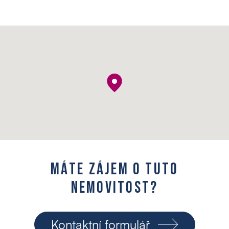
M
á
t
e
z
á
j
e
m
o
t
u
t
o
n
e
m
o
v
i
t
o
s
t
?
Kontaktní formulář