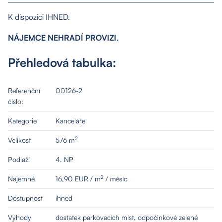
K dispozici IHNED.
NÁJEMCE NEHRADÍ PROVIZI.
Přehledová tabulka:
O nás
Referenční
00126-2
číslo:
Kategorie
Kanceláře
Nemovitosti
2
Velikost
576 m
Služby
Podlaží
4. NP
2
Nájemné
16,90 EUR / m
/ měsíc
Kontakt
Dostupnost
ihned
Výhody
dostatek parkovacích míst, odpočinkové zelené