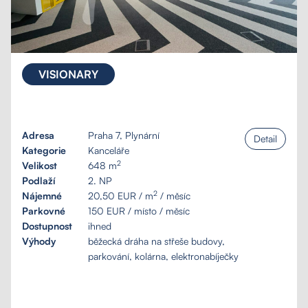
VISIONARY
Adresa
Praha 7, Plynární
Detail
Kategorie
Kanceláře
2
Velikost
648 m
Podlaží
2. NP
2
Nájemné
20,50 EUR / m
/ měsíc
Parkovné
150 EUR / místo / měsíc
Dostupnost
ihned
Výhody
běžecká dráha na střeše budovy,
parkování, kolárna, elektronabíječky