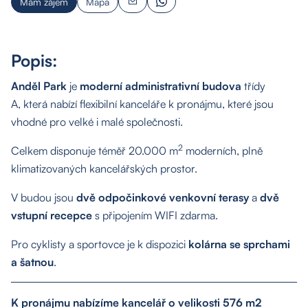
Mám zájem
Mapa
Popis:
Anděl Park
je
moderní administrativní budova
třídy
A, která nabízí flexibilní kanceláře k pronájmu, které jsou
vhodné pro velké i malé společnosti.
2
Celkem disponuje téměř 20.000 m
moderních, plně
klimatizovaných kancelářských prostor.
V budou jsou
dvě odpočinkové venkovní terasy
a
dvě
vstupní recepce
s připojením WIFI zdarma.
Pro cyklisty a sportovce je k dispozici
kolárna se sprchami
a šatnou
.
K pronájmu nabízíme kancelář o velikosti 576 m2