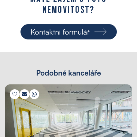
n
e
m
o
v
i
t
o
s
t
?
Kontaktní formulář
Podobné kanceláře