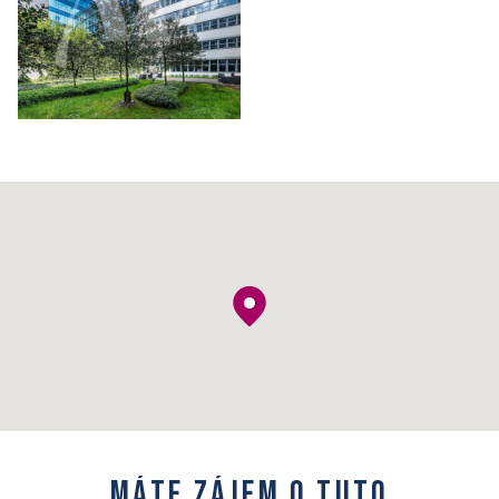
M
á
t
e
z
á
j
e
m
o
t
u
t
o