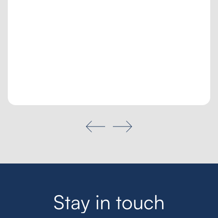
Poptávka na míru
Moje oblíbené
Hledat
S
t
a
y
i
n
t
o
u
c
h