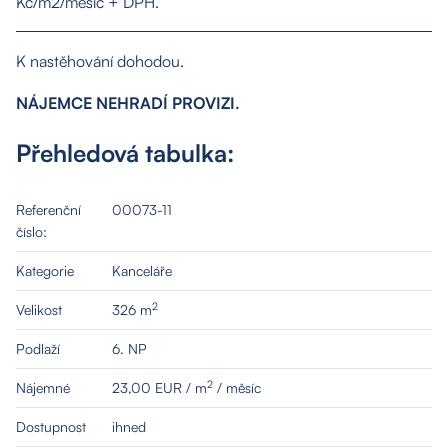
Kč/m2/měsíc + DPH.
Kontakt
K nastěhování dohodou.
NÁJEMCE NEHRADÍ PROVIZI.
Přehledová tabulka:
Referenční
00073-11
číslo:
Kategorie
Kanceláře
2
Velikost
326 m
Podlaží
6. NP
2
Nájemné
23,00 EUR / m
/ měsíc
Dostupnost
ihned