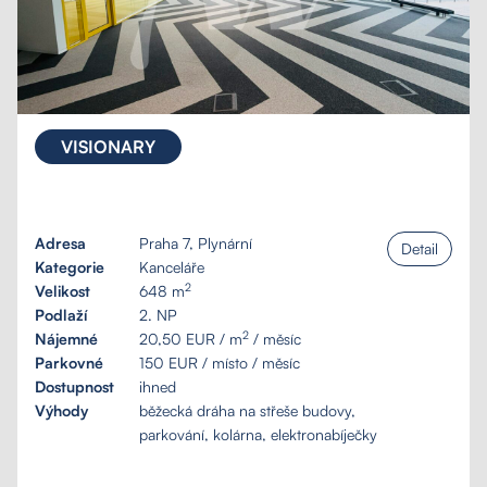
VISIONARY
Adresa
Praha 7, Plynární
Detail
Kategorie
Kanceláře
2
Velikost
648 m
Podlaží
2. NP
2
Nájemné
20,50 EUR / m
/ měsíc
Parkovné
150 EUR / místo / měsíc
Dostupnost
ihned
Výhody
běžecká dráha na střeše budovy,
parkování, kolárna, elektronabíječky