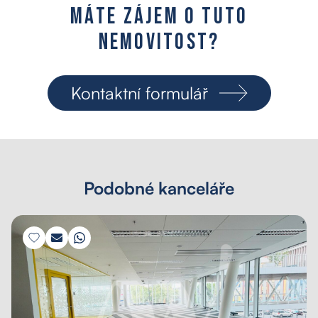
M
á
t
e
z
á
j
e
m
o
t
u
t
o
n
e
m
o
v
i
t
o
s
t
?
Kontaktní formulář
Podobné kanceláře