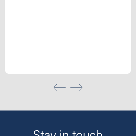
Poptávka na míru
Moje oblíbené
Hledat
S
t
a
y
i
n
t
o
u
c
h