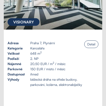
VISIONARY
Adresa
Praha 7, Plynární
Detail
Kategorie
Kanceláře
2
Velikost
648 m
Podlaží
2. NP
2
Nájemné
20,50 EUR / m
/ měsíc
Parkovné
150 EUR / místo / měsíc
Dostupnost
ihned
Výhody
běžecká dráha na střeše budovy,
parkování, kolárna, elektronabíječky