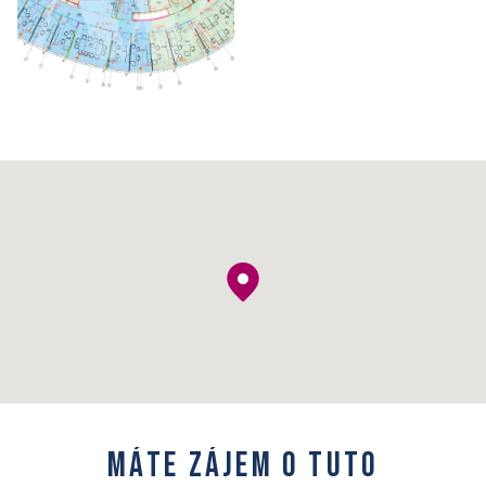
M
á
t
e
z
á
j
e
m
o
t
u
t
o