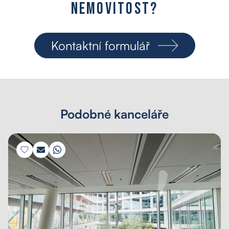
n
e
m
o
v
i
t
o
s
t
?
Kontaktní formulář
Podobné kanceláře