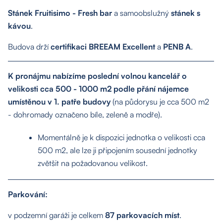
Stánek Fruitisimo - Fresh bar
a samoobslužný
stánek s
kávou
.
Budova drží
certifikaci BREEAM Excellent
a
PENB A
.
K pronájmu nabízíme poslední volnou kancelář o
velikosti cca 500 - 1000 m2 podle přání nájemce
umístěnou v 1. patře budovy
(na půdorysu je cca 500 m2
- dohromady označeno bíle, zeleně a modře).
Momentálně je k dispozici jednotka o velikosti cca
500 m2, ale lze ji připojením sousední jednotky
zvětšit na požadovanou velikost.
Parkování:
v podzemní garáži je celkem
87 parkovacích míst
.