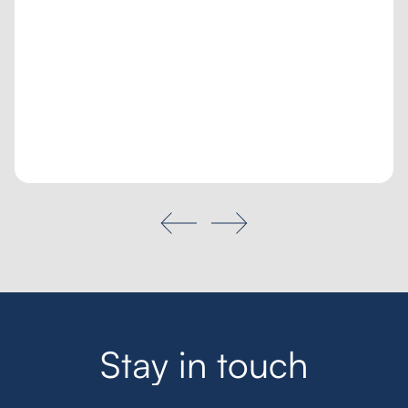
Poptávka na míru
Moje oblíbené
Hledat
S
t
a
y
i
n
t
o
u
c
h