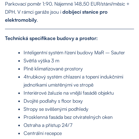
Parkovací poměr 1:90. Nájemné 148,50 EUR/stání/měsíc +
DPH. V rámci garáže jsou i
dobíjecí stanice pro
elektromobily
.
Technická specifikace budovy a prostor:
Inteligentní systém řízení budovy MaR – Sauter
Světlá výška 3 m
Plně klimatizované prostory
4trubkový systém chlazení a topení indukčními
jednotkami umístěnými ve stropě
O nás
Interiérové žaluzie na vnější fasádě objektu
Dvojité podlahy s floor boxy
Stropy se svěšenými podhledy
Nemovitosti
Prosklenná fasáda bez otvíratelných oken
Ostraha a přístup 24/7
Služby
Centrální recepce