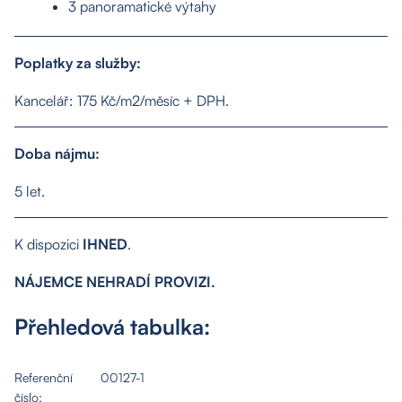
3 panoramatické výtahy
Kontakt
Poplatky za služby:
Kancelář: 175 Kč/m2/měsíc + DPH.
Doba nájmu:
5 let.
K dispozici
IHNED
.
NÁJEMCE NEHRADÍ PROVIZI.
Přehledová tabulka:
Referenční
00127-1
číslo: