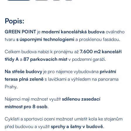
Popis:
GREEN POINT
je
moderní kancelářská budova
oválného
tvaru
s úspornými technologiemi
a prosklenou fasádou.
Celkem budova nabízí k pronájmu až
7.600 m2 kanceláří
třídy A
a
87 parkovacích míst
v podzemní garáži.
Na střeše budovy
je pro nájemce vybudována
privátní
terasa plná zeleně
s lavičkami a výhledem na panorama
Prahy.
Nájemci mají možnost využít
sdílenou zasedací
místnost pro 8 osob
.
Cyklisti a sportovci ocení možnost umístit kola ke stojanům
před budovou a využít
sprchy a šatny v budově
.