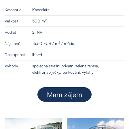
Kategorie
Kanceláře
2
Velikost
500 m
Podlaží
2. NP
2
Nájemné
16,50 EUR / m
/ měsíc
Dostupnost
ihned
Výhody
společná střešní privátní zelená terasa,
elektronabíječky, parkování, výtahy
Mám zájem