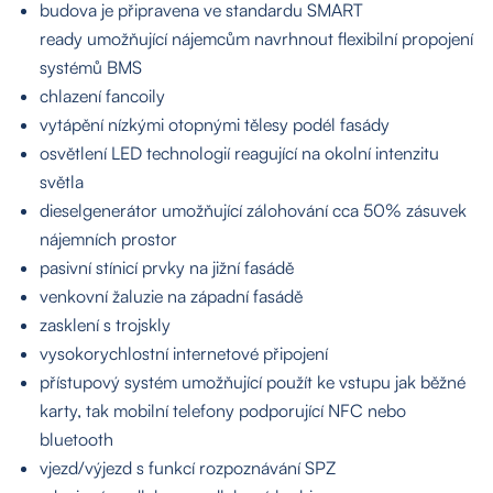
budova je připravena ve standardu SMART
ready umožňující nájemcům navrhnout flexibilní propojení
systémů BMS
chlazení fancoily
vytápění nízkými otopnými tělesy podél fasády
osvětlení LED technologií reagující na okolní intenzitu
světla
dieselgenerátor umožňující zálohování cca 50% zásuvek
nájemních prostor
pasivní stínicí prvky na jižní fasádě
venkovní žaluzie na západní fasádě
zasklení s trojskly
vysokorychlostní internetové připojení
O nás
přístupový systém umožňující použít ke vstupu jak běžné
karty, tak mobilní telefony podporující NFC nebo
bluetooth
Nemovitosti
vjezd/výjezd s funkcí rozpoznávání SPZ