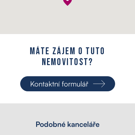
M
á
t
e
z
á
j
e
m
o
t
u
t
o
n
e
m
o
v
i
t
o
s
t
?
Kontaktní formulář
Podobné kanceláře