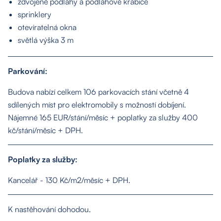
zdvojené podlahy a podlahové krabice
Služby
sprinklery
otevíratelná okna
světlá výška 3 m
Kontakt
Parkování:
Budova nabízí celkem 106 parkovacích stání včetně 4
sdílených míst pro elektromobily s možností dobíjení.
Nájemné 165 EUR/stání/měsíc + poplatky za služby 400
kč/stání/měsíc + DPH.
Poplatky za služby:
Kancelář - 130 Kč/m2/měsíc + DPH.
K nastěhování dohodou.