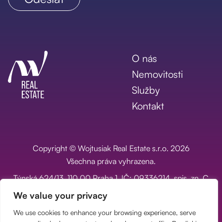
O nás
Nemovitosti
Služby
Kontakt
Copyright © Wojtusiak Real Estate s.r.o. 2026
Všechna práva vyhrazena.
Týnská 624/13, 110 00 Praha 1, IČ: 09336214, spis. zn. C
334693 vedená u Městského soudu v Praze
We value your privacy
Poptávka na míru
We use cookies to enhance your browsing experience, serve
GDPR