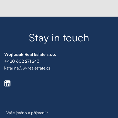
S
t
a
y
i
n
t
o
u
c
h
Wojtusiak Real Estate s.r.o.
+420 602 271 243
katarina@w-realestate.cz