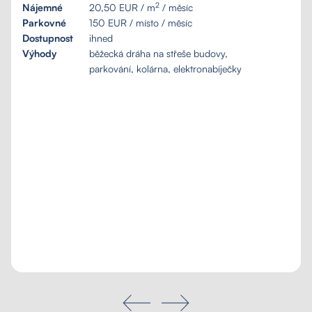
2
Nájemné
20,50 EUR / m
/ měsíc
Parkovné
150 EUR / místo / měsíc
Dostupnost
ihned
Výhody
běžecká dráha na střeše budovy,
parkování, kolárna, elektronabíječky
Poptávka na míru
Moje oblíbené
Hledat