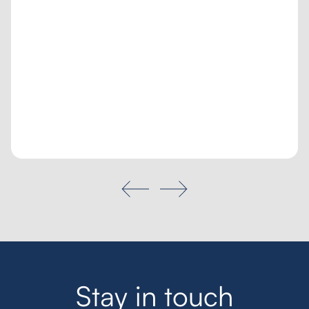
Poptávka na míru
Moje oblíbené
Hledat
S
t
a
y
i
n
t
o
u
c
h