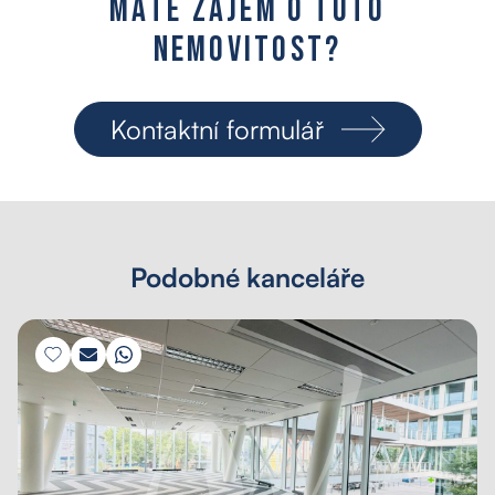
M
á
t
e
z
á
j
e
m
o
t
u
t
o
n
e
m
o
v
i
t
o
s
t
?
Kontaktní formulář
Podobné kanceláře