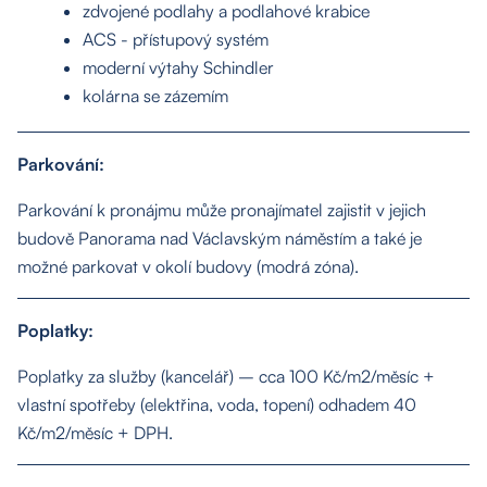
zdvojené podlahy a podlahové krabice
ACS - přístupový systém
moderní výtahy Schindler
kolárna se zázemím
Parkování:
O nás
Parkování k pronájmu může pronajímatel zajistit v jejich
budově Panorama nad Václavským náměstím a také je
možné parkovat v okolí budovy (modrá zóna).
Nemovitosti
Poplatky:
Služby
Poplatky za služby (kancelář) – cca 100 Kč/m2/měsíc +
vlastní spotřeby (elektřina, voda, topení) odhadem 40
Kontakt
Kč/m2/měsíc + DPH.