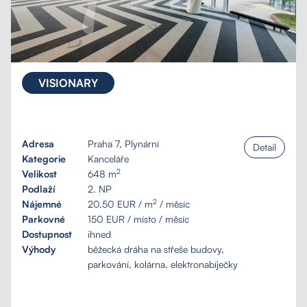
VISIONARY
Adresa
Praha 7, Plynární
Detail
Kategorie
Kanceláře
2
Velikost
648 m
Podlaží
2. NP
2
Nájemné
20,50 EUR / m
/ měsíc
Parkovné
150 EUR / místo / měsíc
Dostupnost
ihned
Výhody
běžecká dráha na střeše budovy,
parkování, kolárna, elektronabíječky