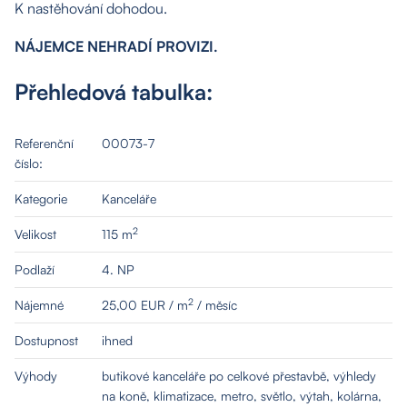
K nastěhování dohodou.
NÁJEMCE NEHRADÍ PROVIZI.
Přehledová tabulka:
Referenční
00073-7
číslo:
Kategorie
Kanceláře
2
Velikost
115 m
Podlaží
4. NP
2
Nájemné
25,00 EUR / m
/ měsíc
Dostupnost
ihned
Výhody
butikové kanceláře po celkové přestavbě, výhledy
na koně, klimatizace, metro, světlo, výtah, kolárna,