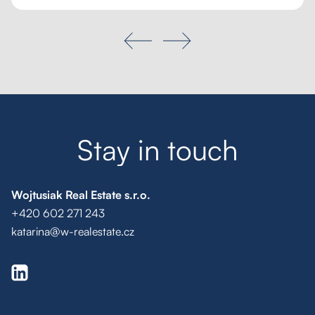
Hledat
S
t
a
y
i
n
t
o
u
c
h
Wojtusiak Real Estate s.r.o.
+420 602 271 243
katarina@w-realestate.cz