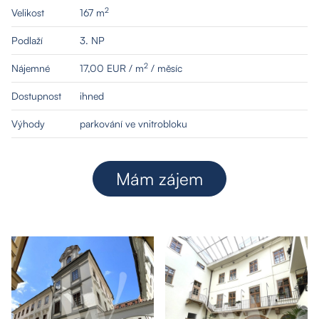
Kontakt
2
Velikost
167 m
Podlaží
3. NP
2
Nájemné
17,00 EUR / m
/ měsíc
Dostupnost
ihned
Výhody
parkování ve vnitrobloku
Mám zájem