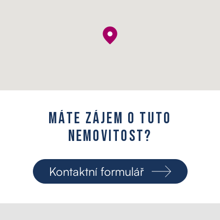
M
á
t
e
z
á
j
e
m
o
t
u
t
o
n
e
m
o
v
i
t
o
s
t
?
Kontaktní formulář