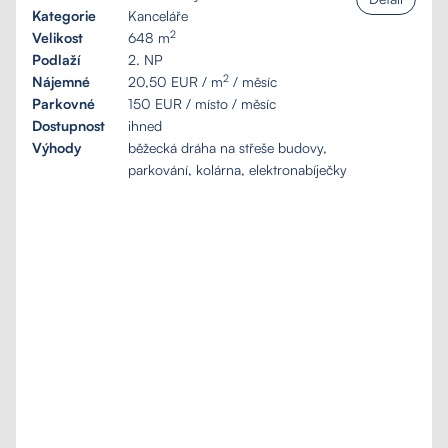
Kategorie
Kanceláře
2
Velikost
648 m
Podlaží
2. NP
2
Nájemné
20,50 EUR / m
/ měsíc
Parkovné
150 EUR / místo / měsíc
Dostupnost
ihned
Výhody
běžecká dráha na střeše budovy,
parkování, kolárna, elektronabíječky
Poptávka na míru
Moje oblíbené