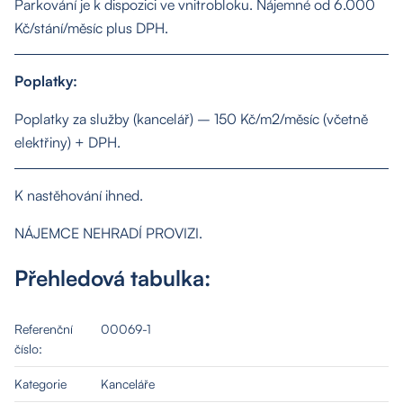
Parkování je k dispozici ve vnitrobloku. Nájemné od 6.000
Kč/stání/měsíc plus DPH.
Poplatky:
Poplatky za služby (kancelář) – 150 Kč/m2/měsíc (včetně
elektřiny) + DPH.
K nastěhování ihned.
O nás
NÁJEMCE NEHRADÍ PROVIZI.
Přehledová tabulka:
Nemovitosti
Referenční
00069-1
Služby
číslo:
Kategorie
Kanceláře