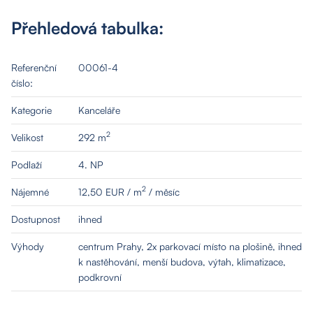
Přehledová tabulka:
O nás
Referenční
00061-4
číslo:
Nemovitosti
Kategorie
Kanceláře
Služby
2
Velikost
292 m
Podlaží
4. NP
Kontakt
2
Nájemné
12,50 EUR / m
/ měsíc
Dostupnost
ihned
Výhody
centrum Prahy, 2x parkovací místo na plošině, ihned
k nastěhování, menší budova, výtah, klimatizace,
podkrovní