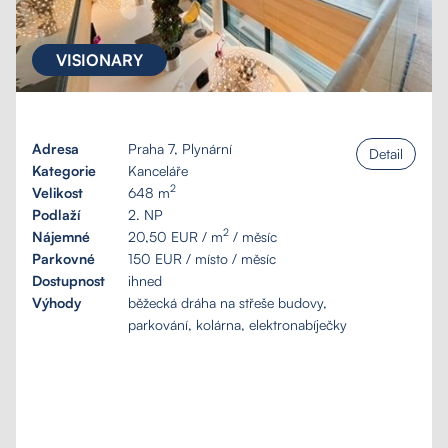
VISIONARY
Adresa
Praha 7, Plynární
Detail
Kategorie
Kanceláře
2
Velikost
648 m
Podlaží
2. NP
2
Nájemné
20,50 EUR / m
/ měsíc
Parkovné
150 EUR / místo / měsíc
Dostupnost
ihned
Výhody
běžecká dráha na střeše budovy,
parkování, kolárna, elektronabíječky