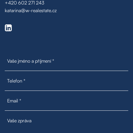
+420 602 271 243
katarina@w-realestate.cz