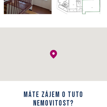
M
á
t
e
z
á
j
e
m
o
t
u
t
o
n
e
m
o
v
i
t
o
s
t
?