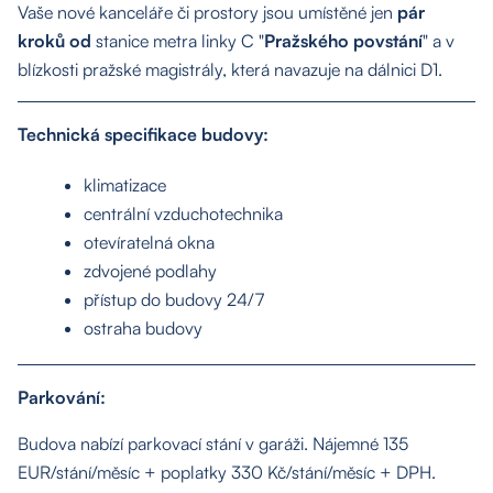
Vaše nové kanceláře či prostory jsou umístěné jen
pár
kroků od
stanice metra linky C "
Pražského povstání
" a v
blízkosti pražské magistrály, která navazuje na dálnici D1.
Technická specifikace budovy:
klimatizace
centrální vzduchotechnika
otevíratelná okna
zdvojené podlahy
přístup do budovy 24/7
ostraha budovy
Parkování:
Budova nabízí parkovací stání v garáži. Nájemné 135
EUR/stání/měsíc + poplatky 330 Kč/stání/měsíc + DPH.