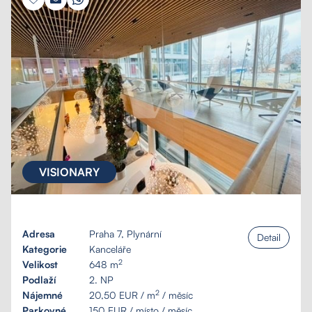
VISIONARY
Adresa
Praha 7, Plynární
Detail
Kategorie
Kanceláře
2
Velikost
648 m
Podlaží
2. NP
2
Nájemné
20,50 EUR / m
/ měsíc
Parkovné
150 EUR / místo / měsíc