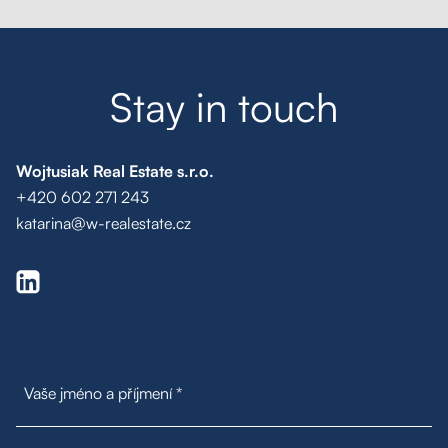
Poptávka na míru
S
t
a
y
i
n
t
o
u
c
h
Moje oblíbené
Hledat
Wojtusiak Real Estate s.r.o.
+420 602 271 243
katarina@w-realestate.cz