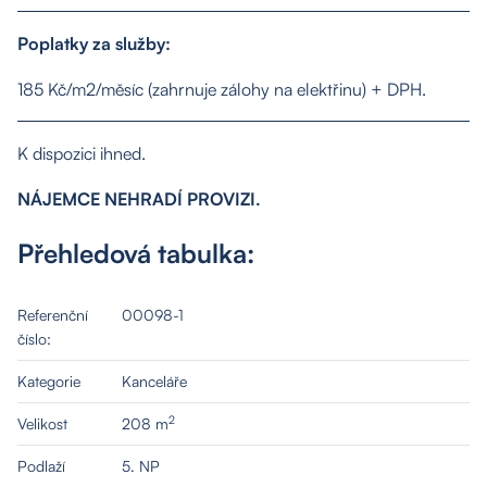
O nás
Poplatky za služby:
Nemovitosti
185 Kč/m2/měsíc (zahrnuje zálohy na elektřinu) + DPH.
Služby
K dispozici ihned.
NÁJEMCE NEHRADÍ PROVIZI.
Kontakt
Přehledová tabulka:
Referenční
00098-1
číslo:
Kategorie
Kanceláře
2
Velikost
208 m
Podlaží
5. NP