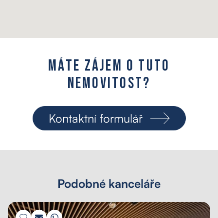
M
á
t
e
z
á
j
e
m
o
t
u
t
o
n
e
m
o
v
i
t
o
s
t
?
Kontaktní formulář
Podobné kanceláře